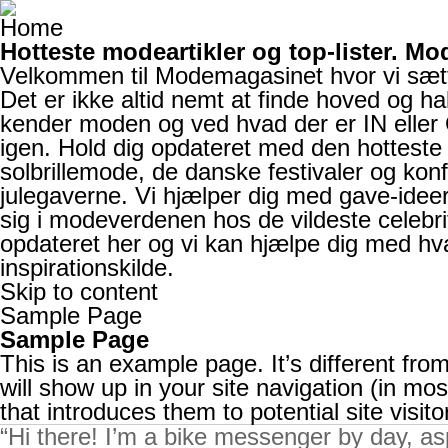
Hotteste modeartikler og top-lister. M
Velkommen til Modemagasinet hvor vi sæt
Det er ikke altid nemt at finde hoved og hal
kender moden og ved hvad der er IN eller 
igen. Hold dig opdateret med den hottes
solbrillemode
, de danske festivaler og
konf
julegaverne. Vi hjælper dig med
gave-ideer
sig i modeverdenen hos de vildeste celebr
opdateret her og vi kan hjælpe dig med hv
inspirationskilde.
Skip to content
Sample Page
Sample Page
This is an example page. It’s different fro
will show up in your site navigation (in m
that introduces them to potential site visito
Hi there! I’m a bike messenger by day, aspi