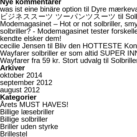
Nye kommentarer
was ist eine binäre option
til
Dyre mærkevarer
ビジネススーツ ツーパンツスーツ
til
Sol
Modemagasinet – Hot or not solbriller, sm
solbriller? - Modemagasinet tester forskell
kendte elsker dem!
cecilie Jensen
til
Bliv den HOTTESTE Kon
Wayfarer solbriller er som altid SUPER INN
Wayfarer fra 59 kr. Stort udvalg
til
Solbrill
Arkiver
oktober 2014
september 2012
august 2012
Kategorier
Årets MUST HAVES!
Billige læsebriller
Billige solbriller
Briller uden styrke
Brillestel