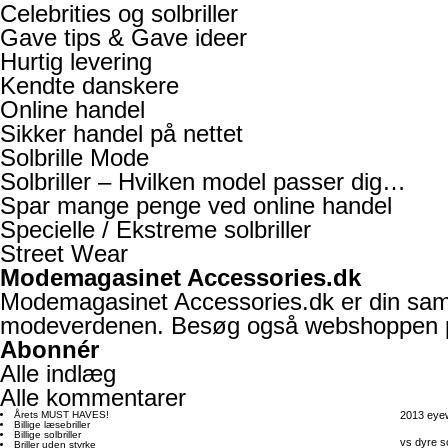
Celebrities og solbriller
Gave tips & Gave ideer
Hurtig levering
Kendte danskere
Online handel
Sikker handel på nettet
Solbrille Mode
Solbriller – Hvilken model passer dig…
Spar mange penge ved online handel
Specielle / Ekstreme solbriller
Street Wear
Modemagasinet Accessories.dk
Modemagasinet Accessories.dk er din samli
modeverdenen. Besøg også webshoppen
Abonnér
Alle indlæg
Alle kommentarer
Årets MUST HAVES!
2013 eye
Billige læsebriller
Billige solbriller
vs dyre so
Briller uden styrke