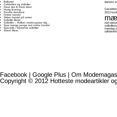
Brillestel
danske so
Celebrities og solbriller
Gave tips & Gave ideer
Gaveidee
Hurtig levering
Kendte danskere
2013
kon
Online handel
mær
Sikker handel på nettet
Solbrille Mode
Solbriller – Hvilken model passer dig…
stel
sikke
Spar mange penge ved online handel
solbrille
Specielle / Ekstreme solbriller
mandag
s
Street Wear
udklædning
Facebook
|
Google Plus
|
Om Modemagasin
Copyright © 2012
Hotteste modeartikler o