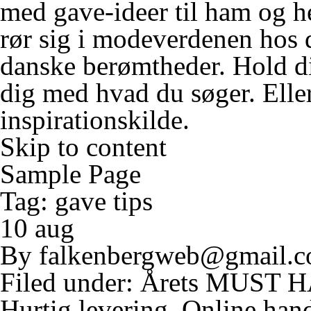
med
gave-ideer til ham og 
rør sig i modeverdenen hos d
danske berømtheder. Hold di
dig med hvad du søger. Elle
inspirationskilde.
Skip to content
Sample Page
Tag:
gave tips
10 aug
By
falkenbergweb@gmail.
Filed under:
Årets MUST 
Hurtig levering
,
Online han