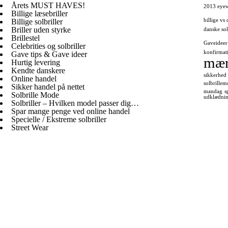
Årets MUST HAVES!
2013 eye
Billige læsebriller
Billige solbriller
billige vs 
Briller uden styrke
danske so
Brillestel
Gaveideer
Celebrities og solbriller
konfirmat
Gave tips & Gave ideer
mær
Hurtig levering
Kendte danskere
sikkerhed
Online handel
solbrille
Sikker handel på nettet
mandag
s
Solbrille Mode
udklædning
Solbriller – Hvilken model passer dig…
Spar mange penge ved online handel
Specielle / Ekstreme solbriller
Street Wear