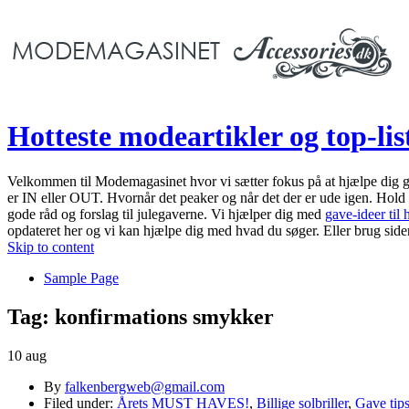
Hotteste modeartikler og top-li
Velkommen til Modemagasinet hvor vi sætter fokus på at hjælpe dig g
er IN eller OUT. Hvornår det peaker og når det der er ude igen. Hol
gode råd og forslag til julegaverne. Vi hjælper dig med
gave-ideer til
opdateret her og vi kan hjælpe dig med hvad du søger. Eller brug side
Skip to content
Sample Page
Tag:
konfirmations smykker
10 aug
By
falkenbergweb@gmail.com
Filed under:
Årets MUST HAVES!
,
Billige solbriller
,
Gave tip