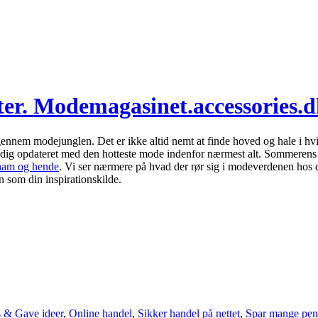
ster. Modemagasinet.accessories.
ennem modejunglen. Det er ikke altid nemt at finde hoved og hale i hvi
d dig opdateret med den hotteste mode indenfor nærmest alt. Sommeren
 ham og hende
. Vi ser nærmere på hvad der rør sig i modeverdenen hos 
n som din inspirationskilde.
s & Gave ideer
,
Online handel
,
Sikker handel på nettet
,
Spar mange pen