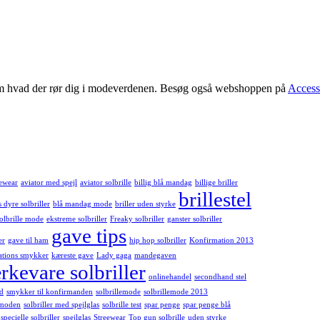
 om hvad der rør dig i modeverdenen. Besøg også webshoppen på
Access
ewear
aviator med spejl
aviator solbrille
billig blå mandag
billige briller
brillestel
s dyre solbriller
blå mandag mode
briller uden styrke
olbrille mode
ekstreme solbriller
Freaky solbriller
ganster solbriller
gave tips
er
gave til ham
hip hop solbriller
Konfirmation 2013
ations smykker
kæreste gave
Lady gaga
mandegaven
kevare solbriller
onlinehandel
secondhand stel
d
smykker til konfirmanden
solbrillemode
solbrillemode 2013
emoden
solbriller med spejlglas
solbrille test
spar penge
spar penge blå
specielle solbriller
spejlglas
Streewear
Top gun solbrille
uden styrke