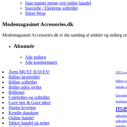
Spar mange penge ved online handel
Specielle / Ekstreme solbriller
Street Wear
Modemagasinet Accessories.dk
Modemagasinet Accessories.dk er din samling af artikler og indlæg
Abonnér
Alle indlæg
Alle kommentarer
Årets MUST HAVES!
2013 ey
Billige læsebriller
billige v
Billige solbriller
Briller uden styrke
danske s
Brillestel
Gaveide
Celebrities og solbriller
konfirm
Gave tips & Gave ideer
mær
Hurtig levering
Kendte danskere
sikkerhe
Online handel
solbrill
Sikker handel på nettet
mandag