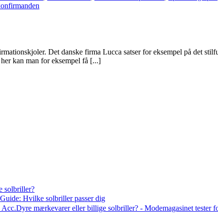
konfirmanden
irmationskjoler. Det danske firma Lucca satser for eksempel på det sti
 her kan man for eksempel få [...]
 solbriller?
Guide: Hvilke solbriller passer dig
Acc.Dyre mærkevarer eller billige solbriller? - Modemagasinet tester f