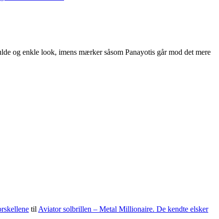
lfulde og enkle look, imens mærker såsom Panayotis går mod det mere
orskellene
til
Aviator solbrillen – Metal Millionaire. De kendte elsker