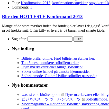
Tags:
Konfirmation 2013
,
konfirmations smykker
,
smykker til 
Comments:
1
Bliv den HOTTESTE Konfirmand 2013
Mange af de store mærker inden for brudekjoler laver i dag også konf
rå og frække snit. Også Lilly er hvert år på banen med smarte kjoler –
Søg efter:
Nye indlæg
Billige briller online. Find billige læsebriller her.
Top 5 mest populære solbrillemærker
Dyre mærkevarer eller billige solbriller?
Sikker online handel på danske hjemmesider
Solbrillemode. Guide: Hvilke solbriller passer dig
Nye kommentarer
was ist eine binäre option
til
Dyre mærkevarer eller billige
ビジネススーツ ツーパンツスーツ
til
Solbrillemode. 
Modemagasinet – Hot or not solbriller, smykker og andre 
dem!