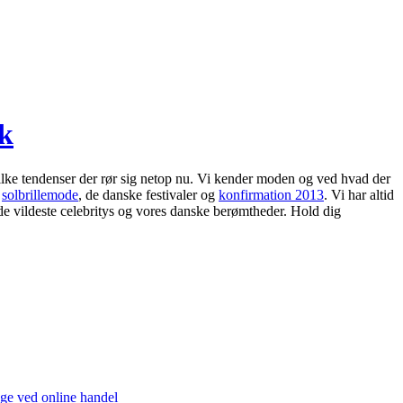
dk
lke tendenser der rør sig netop nu. Vi kender moden og ved hvad der
s
solbrillemode
, de danske festivaler og
konfirmation 2013
. Vi har altid
de vildeste celebritys og vores danske berømtheder. Hold dig
ge ved online handel