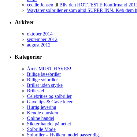
cecilie Jensen
til
Bliv den HOTTESTE Konfirmand 201
Wayfarer solbriller er som altid SUPER INN. Køb dem her 
Arkiver
oktober 2014
september 2012
august 2012
Kategorier
Årets MUST HAVES!
Billige læsebriller
Billige solbriller
Briller uden styrke
Brillestel
Celebrities og solbriller
Gave tips & Gave ideer
Hurtig levering
Kendte danskere
Online handel
Sikker handel på nettet
Solbrille Mode
Solbriller – Hvilken model passer dig…