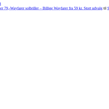
3
79,-Wayfarer solbriller – Billige Wayfarer fra 59 kr. Stort udvalg
til
S