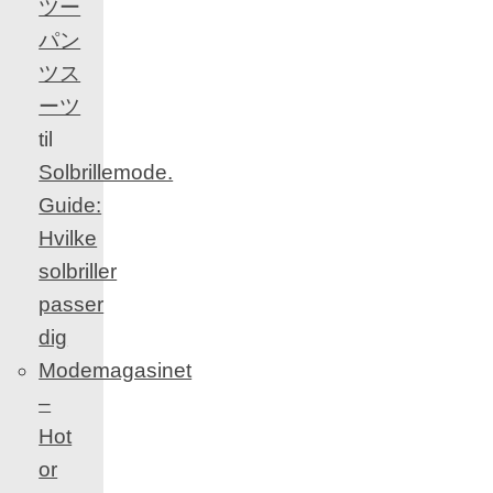
ツー
パン
ツス
ーツ
til
Solbrillemode.
Guide:
Hvilke
solbriller
passer
dig
Modemagasinet
–
Hot
or