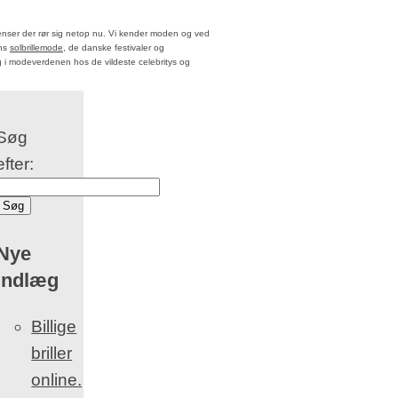
enser der rør sig netop nu. Vi kender moden og ved
ens
solbrillemode
, de danske festivaler og
g i modeverdenen hos de vildeste celebritys og
Søg
efter:
Nye
indlæg
Billige
briller
online.