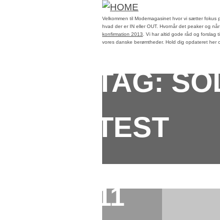
Velkommen til Modemagasinet hvor vi sætter fokus p
hvad der er IN eller OUT. Hvornår det peaker og n
konfirmation 2013
. Vi har altid gode råd og forslag 
vores danske berømtheder. Hold dig opdateret her og
TAG:
SO
TEST
11