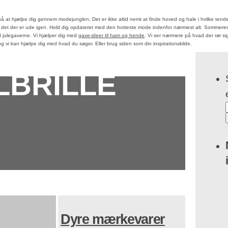
å at hjælpe dig gennem modejunglen. Det er ikke altid nemt at finde hoved og hale i hvilke tend
år det der er ude igen. Hold dig opdateret med den hotteste mode indenfor nærmest alt. Sommer
til julegaverne. Vi hjælper dig med
gave-ideer til ham og hende
. Vi ser nærmere på hvad der rør si
 vi kan hjælpe dig med hvad du søger. Eller brug siden som din inspirationskilde.
LBRILLE
Dyre mærkevarer