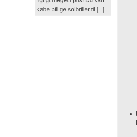
rigtigt meget i pris! Du kan
købe billige solbriller til [...]