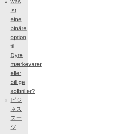
was
ist
eine
binäre
option
til
Dyre
mærkevarer
eller
billige
solbriller?
ビジ
ネス
スー
ツ