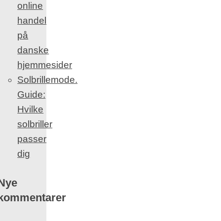
online
handel
på
danske
hjemmesider
Solbrillemode.
Guide:
Hvilke
solbriller
passer
dig
Nye
kommentarer