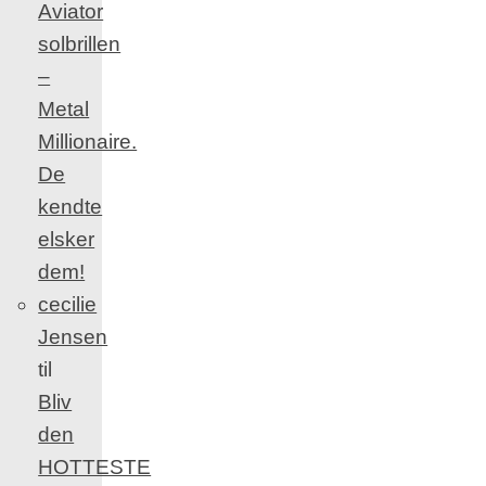
Aviator
solbrillen
–
Metal
Millionaire.
De
kendte
elsker
dem!
cecilie
Jensen
til
Bliv
den
HOTTESTE