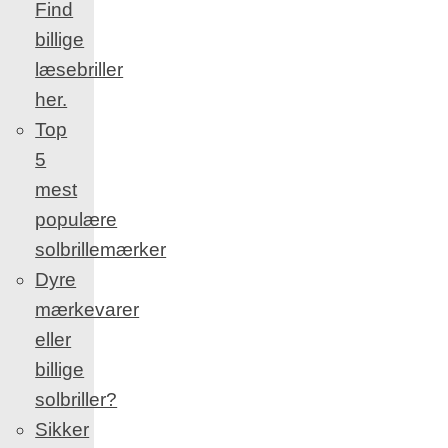
Find
billige
læsebriller
her.
Top
5
mest
populære
solbrillemærker
Dyre
mærkevarer
eller
billige
solbriller?
Sikker