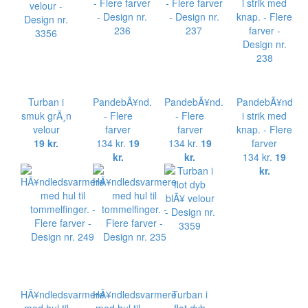
Turban i
PandebÃ¥nd.
PandebÃ¥nd.
PandebÃ¥nd
smuk grÃ¸n
- Flere
- Flere
i strik med
velour
farver
farver
knap. - Flere
19 kr.
134 kr.
19
134 kr.
19
farver
kr.
kr.
134 kr.
19
kr.
HÃ¥ndledsvarmere
HÃ¥ndledsvarmere
Turban i