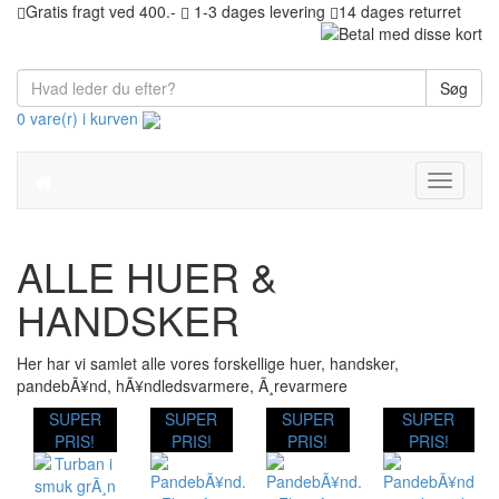
Gratis fragt ved 400.-
1-3 dages levering
14 dages returret
Søg
0 vare(r) i kurven
Toggle
navigati
ALLE HUER &
HANDSKER
Her har vi samlet alle vores forskellige huer, handsker,
pandebÃ¥nd, hÃ¥ndledsvarmere, Ã¸revarmere
SUPER
SUPER
SUPER
SUPER
PRIS!
PRIS!
PRIS!
PRIS!