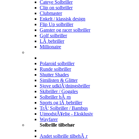
Cateye Solbriller
Clip on solbriller
Clubmaster
Enkelt / klassisk design
Flip Up solbriller
Ganster og racer solbriller
Golf solbriller
LÃ¸bebriller
Millionaire
Polaroid solbriller
Runde solbriller
Shutter Shades
Similisten & Glitter
Sjove udklÃ¦dningsbriller
Skibriller / Goggles
Solbriller bÃ¸rn
Sports og lÃ¸bebriller
TrÃ¦ Solbriller / Bambus
UimodstÃ¥elig - Eksklusiv
Wayfarer
Solbrille tilbehør
Andet solbrille tilbehÃ¸r