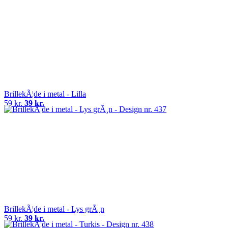
BrillekÃ¦de i metal - Lilla
59 kr.
39 kr.
BrillekÃ¦de i metal - Lys grÃ¸n
59 kr.
39 kr.