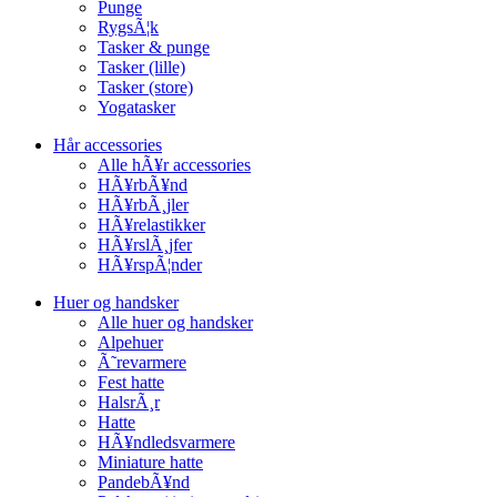
Punge
RygsÃ¦k
Tasker & punge
Tasker (lille)
Tasker (store)
Yogatasker
Hår accessories
Alle hÃ¥r accessories
HÃ¥rbÃ¥nd
HÃ¥rbÃ¸jler
HÃ¥relastikker
HÃ¥rslÃ¸jfer
HÃ¥rspÃ¦nder
Huer og handsker
Alle huer og handsker
Alpehuer
Ã˜revarmere
Fest hatte
HalsrÃ¸r
Hatte
HÃ¥ndledsvarmere
Miniature hatte
PandebÃ¥nd