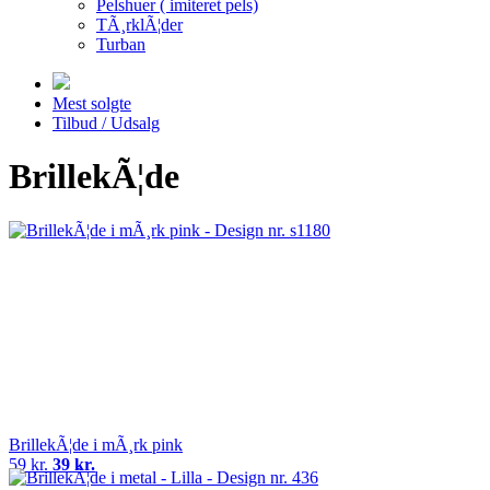
Pelshuer ( imiteret pels)
TÃ¸rklÃ¦der
Turban
Mest solgte
Tilbud / Udsalg
BrillekÃ¦de
BrillekÃ¦de i mÃ¸rk pink
59 kr.
39 kr.