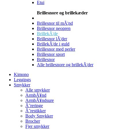
Etui
Brillesnore og brillekæder
Brillesnor til mÃ¦nd
Brillesnor neopren
BrillekÃ¦de
Brillesnor lÃ¦der
BrillekÃ¦de i guld
Brillesnor med perler
Brillesnor sport
Brillesnor
Alle brillesnore og brillekÃ¦der
Kimono
Leggings
Smykker
Alle smykker
ArmbÃ¥nd
ArmbÃ¥ndsure
Ã˜reringe
Ã˜restikker
Body Smykker
Brocher
Fjer smykker