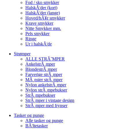
Fod / sko smykker
HalskÃ¦der (kort)
HalskÃ¦der (lange)
Hoved/hÃ¥r smykker
Krave smykker
Nitte Smykker mm.
Pels smykker
Ringe
Ur i halskÃ¦de
Strømper
ALLE STRÃ˜MPER
AnkelstrÃ¸mper
BlondestrÃ¸mper
Farverige strÃ¸mper
MÃ¸nster strÃ¸mper
Nylon ankelstrÃ¸mper
Nylon strÃ¸mpebukser
StrÃ¸mpebukser
StrÃ¸mper i vintage design
StrÃ¸mper med frynser
Tasker og punge
Alle tasker og punge
BÃ¦ltetasker