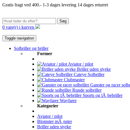
Gratis fragt ved 400.-
1-3 dages levering
14 dages returret
Søg
0 vare(r) i kurven
Toggle navigation
Solbriller og briller
Former
Aviator / pilot
Briller uden styrke
Cateye Solbriller
Clubmaster
Ganster og racer solbr
Runde solbriller
Sports og lÃ¸bebriller
Wayfarer
Kategorier
Aviator / pilot
Blomster mÃ¸nster
Briller uden styrke