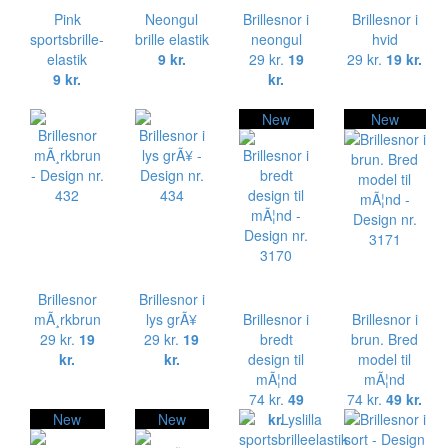
Pink
Neongul
Brillesnor i
Brillesnor i
sportsbrille-
brille elastik
neongul
hvid
elastik
9 kr.
29 kr.
19
29 kr.
19 kr.
9 kr.
kr.
New
New
Brillesnor
Brillesnor i
mÃ¸rkbrun
lys grÃ¥
Brillesnor i
Brillesnor i
29 kr.
19
29 kr.
19
bredt
brun. Bred
kr.
kr.
design til
model til
mÃ¦nd
mÃ¦nd
74 kr.
49
74 kr.
49 kr.
New
New
kr.