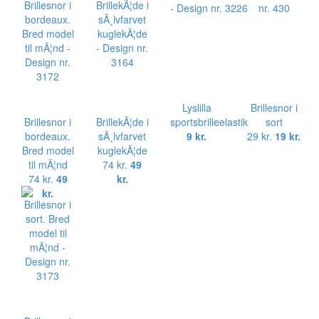
Lyslilla
Brillesnor i
Brillesnor i
BrillekÃ¦de i
sportsbrilleelastik
sort
bordeaux.
sÃ¸lvfarvet
9 kr.
29 kr.
19 kr.
Bred model
kuglekÃ¦de
til mÃ¦nd
74 kr.
49
74 kr.
49
kr.
kr.