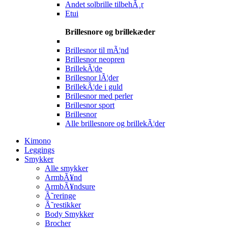
Andet solbrille tilbehÃ¸r
Etui
Brillesnore og brillekæder
Brillesnor til mÃ¦nd
Brillesnor neopren
BrillekÃ¦de
Brillesnor lÃ¦der
BrillekÃ¦de i guld
Brillesnor med perler
Brillesnor sport
Brillesnor
Alle brillesnore og brillekÃ¦der
Kimono
Leggings
Smykker
Alle smykker
ArmbÃ¥nd
ArmbÃ¥ndsure
Ã˜reringe
Ã˜restikker
Body Smykker
Brocher