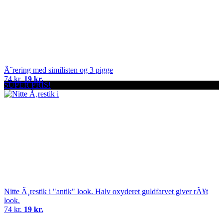
Ã˜rering med similisten og 3 pigge
74 kr.
19 kr.
SUPER PRIS!
Nitte Ã¸restik i "antik" look. Halv oxyderet guldfarvet giver rÃ¥t
look.
74 kr.
19 kr.