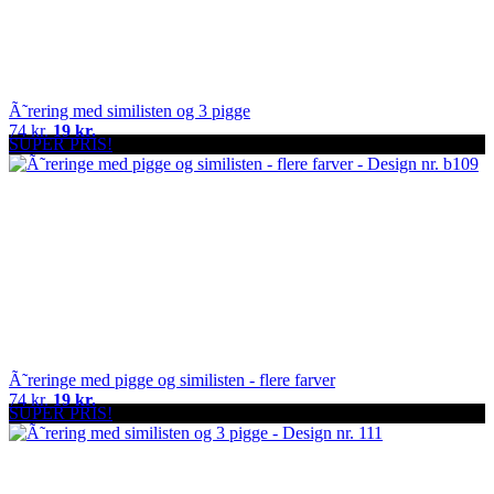
Ã˜rering med similisten og 3 pigge
74 kr.
19 kr.
SUPER PRIS!
Ã˜reringe med pigge og similisten - flere farver
74 kr.
19 kr.
SUPER PRIS!