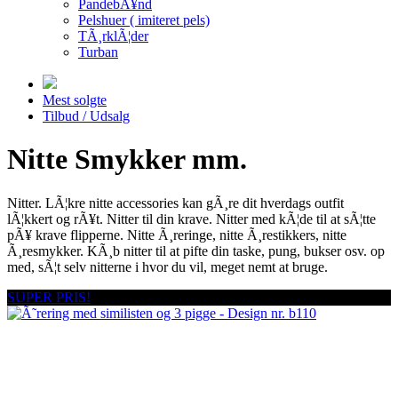
PandebÃ¥nd
Pelshuer ( imiteret pels)
TÃ¸rklÃ¦der
Turban
Mest solgte
Tilbud / Udsalg
Nitte Smykker mm.
Nitter. LÃ¦kre nitte accessories kan gÃ¸re dit hverdags outfit
lÃ¦kkert og rÃ¥t. Nitter til din krave. Nitter med kÃ¦de til at sÃ¦tte
pÃ¥ krave flipperne. Nitte Ã¸reringe, nitte Ã¸restikkers, nitte
Ã¸resmykker. KÃ¸b nitter til at pifte din taske, pung, bukser osv. op
med, sÃ¦t selv nitterne i hvor du vil, meget nemt at bruge.
SUPER PRIS!