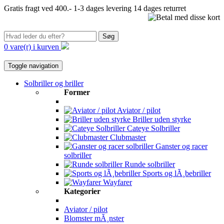
Gratis fragt ved 400.-
1-3 dages levering
14 dages returret
Søg
0 vare(r) i kurven
Toggle navigation
Solbriller og briller
Former
Aviator / pilot
Briller uden styrke
Cateye Solbriller
Clubmaster
Ganster og racer
solbriller
Runde solbriller
Sports og lÃ¸bebriller
Wayfarer
Kategorier
Aviator / pilot
Blomster mÃ¸nster