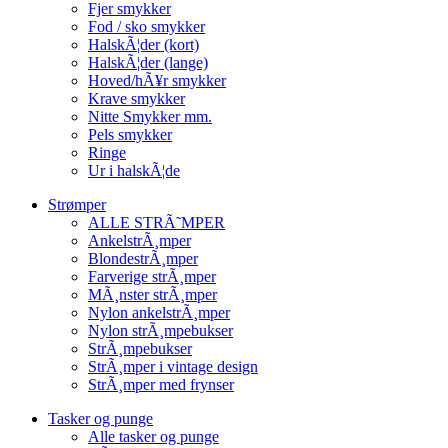
Fjer smykker
Fod / sko smykker
HalskÃ¦der (kort)
HalskÃ¦der (lange)
Hoved/hÃ¥r smykker
Krave smykker
Nitte Smykker mm.
Pels smykker
Ringe
Ur i halskÃ¦de
Strømper
ALLE STRÃ˜MPER
AnkelstrÃ¸mper
BlondestrÃ¸mper
Farverige strÃ¸mper
MÃ¸nster strÃ¸mper
Nylon ankelstrÃ¸mper
Nylon strÃ¸mpebukser
StrÃ¸mpebukser
StrÃ¸mper i vintage design
StrÃ¸mper med frynser
Tasker og punge
Alle tasker og punge