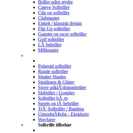
Briller uden styrke
Cateye Solbriller
Clip on solbriller
Clubmaster
Enkelt / klassisk design
Flip Up solbriller
Ganster og racer solbriller
Golf solbriller
LÃ¸bebriller
Millionaire
Polaroid solbriller
Runde solbriller
Shutter Shades
Similisten & Glitter
Sjove udklÃ¦dningsbriller
Skibriller / Goggles
Solbriller bÃ¸rn
Sports og lÃ¸bebriller
TrÃ¦ Solbriller / Bambus
UimodstÃ¥elig - Eksklusiv
Wayfarer
Solbrille tilbehør