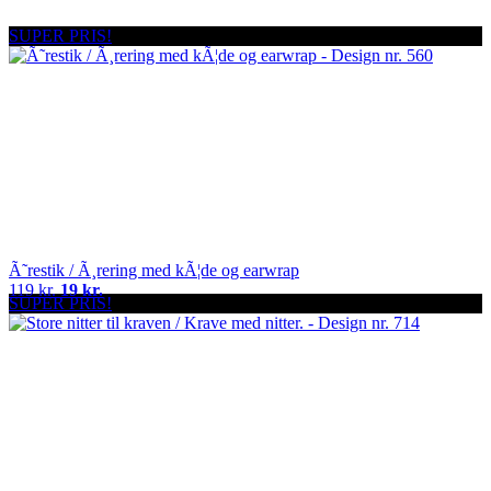
SUPER PRIS!
Ã˜restik / Ã¸rering med kÃ¦de og earwrap
119 kr.
19 kr.
SUPER PRIS!