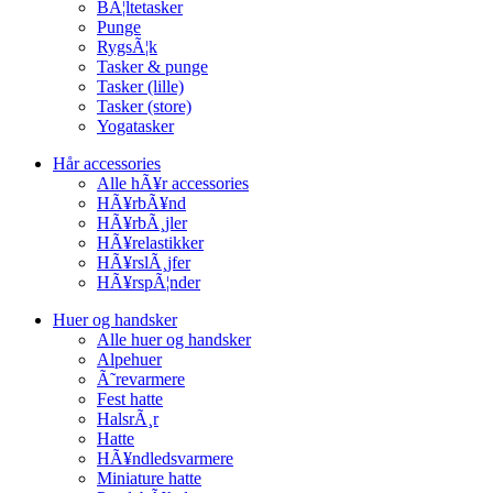
BÃ¦ltetasker
Punge
RygsÃ¦k
Tasker & punge
Tasker (lille)
Tasker (store)
Yogatasker
Hår accessories
Alle hÃ¥r accessories
HÃ¥rbÃ¥nd
HÃ¥rbÃ¸jler
HÃ¥relastikker
HÃ¥rslÃ¸jfer
HÃ¥rspÃ¦nder
Huer og handsker
Alle huer og handsker
Alpehuer
Ã˜revarmere
Fest hatte
HalsrÃ¸r
Hatte
HÃ¥ndledsvarmere
Miniature hatte