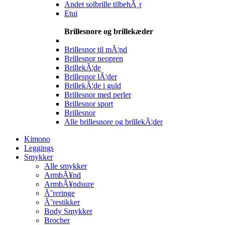
Andet solbrille tilbehÃ¸r
Etui
Brillesnore og brillekæder
Brillesnor til mÃ¦nd
Brillesnor neopren
BrillekÃ¦de
Brillesnor lÃ¦der
BrillekÃ¦de i guld
Brillesnor med perler
Brillesnor sport
Brillesnor
Alle brillesnore og brillekÃ¦der
Kimono
Leggings
Smykker
Alle smykker
ArmbÃ¥nd
ArmbÃ¥ndsure
Ã˜reringe
Ã˜restikker
Body Smykker
Brocher