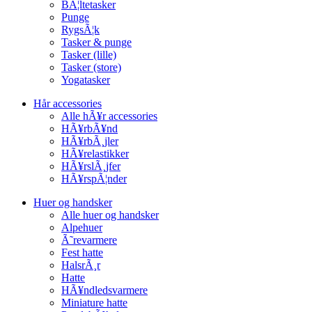
BÃ¦ltetasker
Punge
RygsÃ¦k
Tasker & punge
Tasker (lille)
Tasker (store)
Yogatasker
Hår accessories
Alle hÃ¥r accessories
HÃ¥rbÃ¥nd
HÃ¥rbÃ¸jler
HÃ¥relastikker
HÃ¥rslÃ¸jfer
HÃ¥rspÃ¦nder
Huer og handsker
Alle huer og handsker
Alpehuer
Ã˜revarmere
Fest hatte
HalsrÃ¸r
Hatte
HÃ¥ndledsvarmere
Miniature hatte