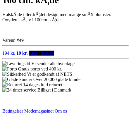
100 cm. kÃ¦de
HalskÃ¦de i fler-kÃ¦det design med mange smÃ¥ blomster.
Oxyderet sÃ¸lv i 100cm. kÃ¦de
Varenr. #49
194 kr.
19 kr.
Læg i kurven
Vi sender alle hverdage
Gratis porto ved 400 kr.
Vi er godkendt af NETS
Over 20.000 glade kunder
14 dages fuld returret
Billigst i Danmark
Betingelser
Modemagasinet
Om os