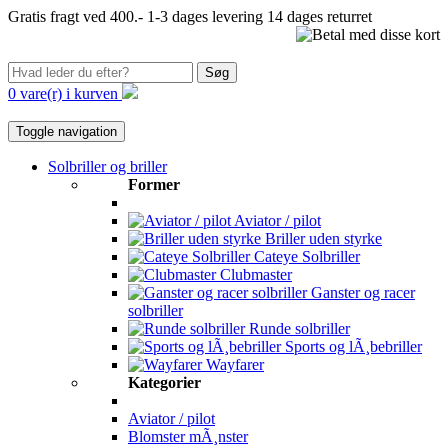
Gratis fragt ved 400.-
1-3 dages levering
14 dages returret
Søg
0 vare(r) i kurven
Toggle navigation
Solbriller og briller
Former
Aviator / pilot
Briller uden styrke
Cateye Solbriller
Clubmaster
Ganster og racer
solbriller
Runde solbriller
Sports og lÃ¸bebriller
Wayfarer
Kategorier
Aviator / pilot
Blomster mÃ¸nster