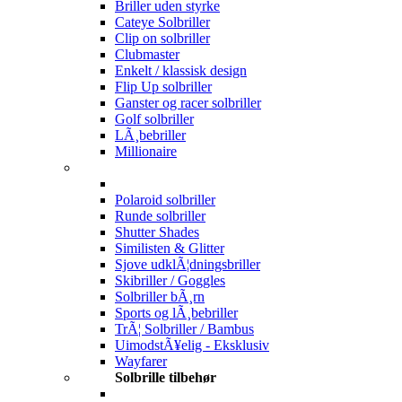
Briller uden styrke
Cateye Solbriller
Clip on solbriller
Clubmaster
Enkelt / klassisk design
Flip Up solbriller
Ganster og racer solbriller
Golf solbriller
LÃ¸bebriller
Millionaire
Polaroid solbriller
Runde solbriller
Shutter Shades
Similisten & Glitter
Sjove udklÃ¦dningsbriller
Skibriller / Goggles
Solbriller bÃ¸rn
Sports og lÃ¸bebriller
TrÃ¦ Solbriller / Bambus
UimodstÃ¥elig - Eksklusiv
Wayfarer
Solbrille tilbehør