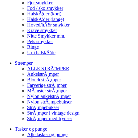
Fjer smykker
Fod / sko smykker
HalskÃ¦der (kort)
HalskÃ¦der (lange)
Hoved/hÃ¥r smykker
Krave smykker
Nitte Smykker mm.
Pels smykker
Ringe
Ur i halskÃ¦de
Strømper
ALLE STRÃ˜MPER
AnkelstrÃ¸mper
BlondestrÃ¸mper
Farverige strÃ¸mper
MÃ¸nster strÃ¸mper
Nylon ankelstrÃ¸mper
Nylon strÃ¸mpebukser
StrÃ¸mpebukser
StrÃ¸mper i vintage design
StrÃ¸mper med frynser
Tasker og punge
Alle tasker og punge