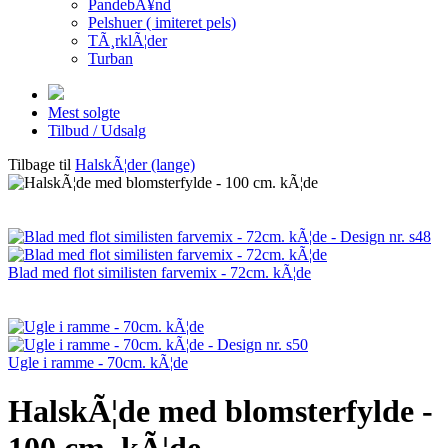
PandebÃ¥nd
Pelshuer ( imiteret pels)
TÃ¸rklÃ¦der
Turban
Mest solgte
Tilbud / Udsalg
Tilbage til
HalskÃ¦der (lange)
Blad med flot similisten farvemix - 72cm. kÃ¦de
Ugle i ramme - 70cm. kÃ¦de
HalskÃ¦de med blomsterfylde -