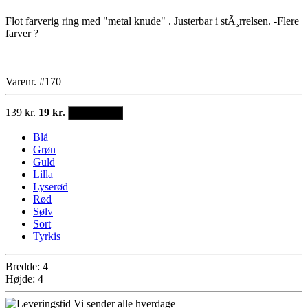
Flot farverig ring med "metal knude" . Justerbar i stÃ¸rrelsen. -Flere
farver ?
Varenr. #170
139 kr.
19 kr.
Vælg farve
Blå
Grøn
Guld
Lilla
Lyserød
Rød
Sølv
Sort
Tyrkis
Bredde: 4
Højde: 4
Vi sender alle hverdage