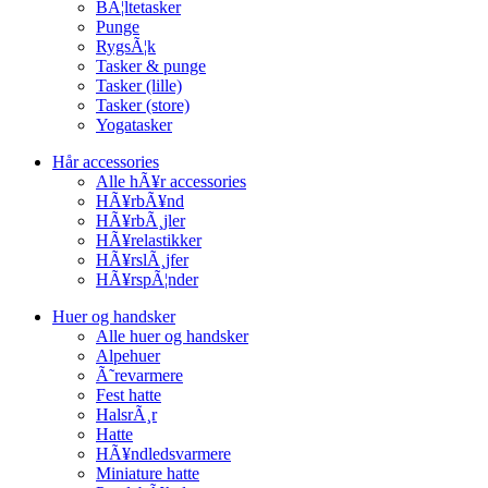
BÃ¦ltetasker
Punge
RygsÃ¦k
Tasker & punge
Tasker (lille)
Tasker (store)
Yogatasker
Hår accessories
Alle hÃ¥r accessories
HÃ¥rbÃ¥nd
HÃ¥rbÃ¸jler
HÃ¥relastikker
HÃ¥rslÃ¸jfer
HÃ¥rspÃ¦nder
Huer og handsker
Alle huer og handsker
Alpehuer
Ã˜revarmere
Fest hatte
HalsrÃ¸r
Hatte
HÃ¥ndledsvarmere
Miniature hatte