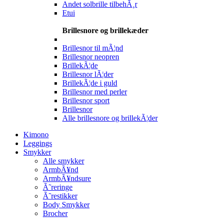
Andet solbrille tilbehÃ¸r
Etui
Brillesnore og brillekæder
Brillesnor til mÃ¦nd
Brillesnor neopren
BrillekÃ¦de
Brillesnor lÃ¦der
BrillekÃ¦de i guld
Brillesnor med perler
Brillesnor sport
Brillesnor
Alle brillesnore og brillekÃ¦der
Kimono
Leggings
Smykker
Alle smykker
ArmbÃ¥nd
ArmbÃ¥ndsure
Ã˜reringe
Ã˜restikker
Body Smykker
Brocher