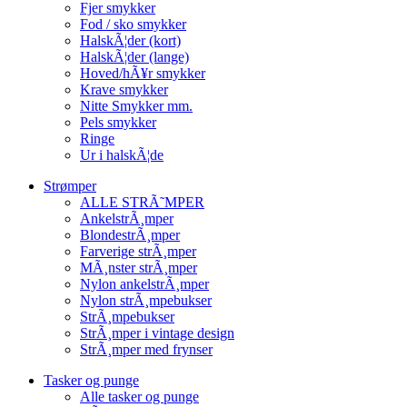
Fjer smykker
Fod / sko smykker
HalskÃ¦der (kort)
HalskÃ¦der (lange)
Hoved/hÃ¥r smykker
Krave smykker
Nitte Smykker mm.
Pels smykker
Ringe
Ur i halskÃ¦de
Strømper
ALLE STRÃ˜MPER
AnkelstrÃ¸mper
BlondestrÃ¸mper
Farverige strÃ¸mper
MÃ¸nster strÃ¸mper
Nylon ankelstrÃ¸mper
Nylon strÃ¸mpebukser
StrÃ¸mpebukser
StrÃ¸mper i vintage design
StrÃ¸mper med frynser
Tasker og punge
Alle tasker og punge