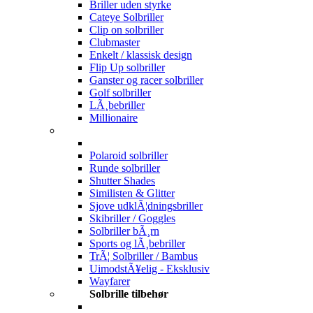
Briller uden styrke
Cateye Solbriller
Clip on solbriller
Clubmaster
Enkelt / klassisk design
Flip Up solbriller
Ganster og racer solbriller
Golf solbriller
LÃ¸bebriller
Millionaire
Polaroid solbriller
Runde solbriller
Shutter Shades
Similisten & Glitter
Sjove udklÃ¦dningsbriller
Skibriller / Goggles
Solbriller bÃ¸rn
Sports og lÃ¸bebriller
TrÃ¦ Solbriller / Bambus
UimodstÃ¥elig - Eksklusiv
Wayfarer
Solbrille tilbehør