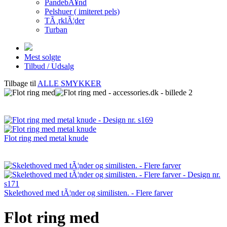
PandebÃ¥nd
Pelshuer ( imiteret pels)
TÃ¸rklÃ¦der
Turban
Mest solgte
Tilbud / Udsalg
Tilbage til
ALLE SMYKKER
Flot ring med metal knude
Skelethoved med tÃ¦nder og similisten. - Flere farver
Flot ring med