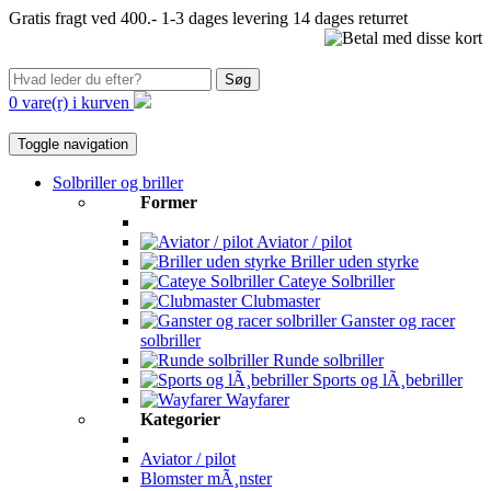
Gratis fragt ved 400.-
1-3 dages levering
14 dages returret
Søg
0 vare(r) i kurven
Toggle navigation
Solbriller og briller
Former
Aviator / pilot
Briller uden styrke
Cateye Solbriller
Clubmaster
Ganster og racer
solbriller
Runde solbriller
Sports og lÃ¸bebriller
Wayfarer
Kategorier
Aviator / pilot
Blomster mÃ¸nster