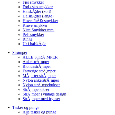
Fjer smykker
Fod / sko smykker
HalskÃ¦der (kort)
HalskÃ¦der (lange)
Hoved/hÃ¥r smykker
Krave smykker
Nitte Smykker mm.
Pels smykker
Ringe
Ur i halskÃ¦de
Strømper
ALLE STRÃ˜MPER
AnkelstrÃ¸mper
BlondestrÃ¸mper
Farverige strÃ¸mper
MÃ¸nster strÃ¸mper
Nylon ankelstrÃ¸mper
Nylon strÃ¸mpebukser
StrÃ¸mpebukser
StrÃ¸mper i vintage design
StrÃ¸mper med frynser
Tasker og punge
Alle tasker og punge