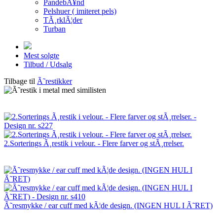
PandebÃ¥nd
Pelshuer ( imiteret pels)
TÃ¸rklÃ¦der
Turban
Mest solgte
Tilbud / Udsalg
Tilbage til
Ã˜restikker
2.Sorterings Ã¸restik i velour. - Flere farver og stÃ¸rrelser.
Ã˜resmykke / ear cuff med kÃ¦de design. (INGEN HUL I Ã˜RET)