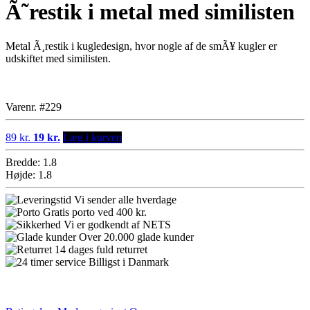
Ã˜restik i metal med similisten
Metal Ã¸restik i kugledesign, hvor nogle af de smÃ¥ kugler er
udskiftet med similisten.
Varenr. #229
89 kr.
19 kr.
Læg i kurven
Bredde: 1.8
Højde: 1.8
Vi sender alle hverdage
Gratis porto ved 400 kr.
Vi er godkendt af NETS
Over 20.000 glade kunder
14 dages fuld returret
Billigst i Danmark