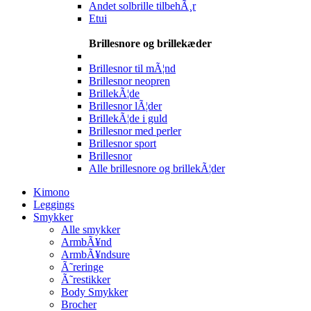
Andet solbrille tilbehÃ¸r
Etui
Brillesnore og brillekæder
Brillesnor til mÃ¦nd
Brillesnor neopren
BrillekÃ¦de
Brillesnor lÃ¦der
BrillekÃ¦de i guld
Brillesnor med perler
Brillesnor sport
Brillesnor
Alle brillesnore og brillekÃ¦der
Kimono
Leggings
Smykker
Alle smykker
ArmbÃ¥nd
ArmbÃ¥ndsure
Ã˜reringe
Ã˜restikker
Body Smykker
Brocher