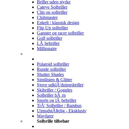
Briller uden styrke
Cateye Solbriller
Clip on solbriller
Clubmaster
Enkelt / klassisk design
Flip Up solbriller
Ganster og racer solbriller
Golf solbriller
LÃ¸bebriller
Millionaire
Polaroid solbriller
Runde solbriller
Shutter Shades
Similisten & Glitter
Sjove udklÃ¦dningsbriller
Skibriller / Goggles
Solbriller bÃ¸rn
Sports og lÃ¸bebriller
TrÃ¦ Solbriller / Bambus
UimodstÃ¥elig - Eksklusiv
Wayfarer
Solbrille tilbehør