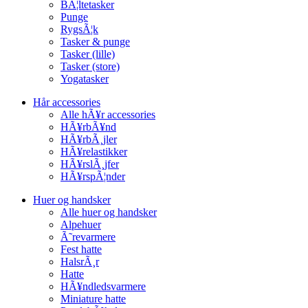
BÃ¦ltetasker
Punge
RygsÃ¦k
Tasker & punge
Tasker (lille)
Tasker (store)
Yogatasker
Hår accessories
Alle hÃ¥r accessories
HÃ¥rbÃ¥nd
HÃ¥rbÃ¸jler
HÃ¥relastikker
HÃ¥rslÃ¸jfer
HÃ¥rspÃ¦nder
Huer og handsker
Alle huer og handsker
Alpehuer
Ã˜revarmere
Fest hatte
HalsrÃ¸r
Hatte
HÃ¥ndledsvarmere
Miniature hatte