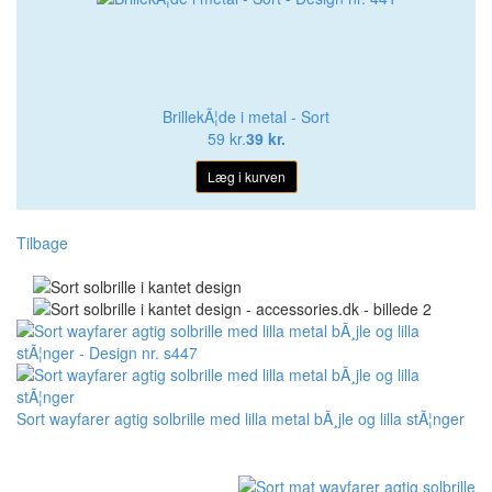
BrillekÃ¦de i metal - Sort
59 kr.
39 kr.
Læg i kurven
Tilbage
Sort wayfarer agtig solbrille med lilla metal bÃ¸jle og lilla stÃ¦nger