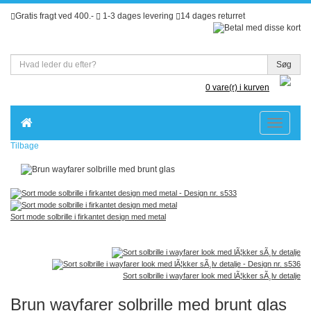
Gratis fragt ved 400.-
1-3 dages levering
14 dages returret
Søg
0 vare(r) i kurven
Toggle
navigatio
Tilbage
Sort mode solbrille i firkantet design med metal
Sort solbrille i wayfarer look med lÃ¦kker sÃ¸lv detalje
Brun wayfarer solbrille med brunt glas