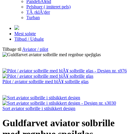
PandebÃ¥nd
Pelshuer ( imiteret pels)
TÃ¸rklÃ¦der
Turban
Mest solgte
Tilbud / Udsalg
Tilbage til
Aviator / pilot
Pilot / aviator solbrille med blÃ¥ solbrille glas
Sort aviator solbrille i stilsikkert design
Guldfarvet aviator solbrille