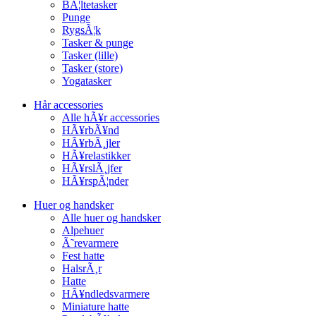
BÃ¦ltetasker
Punge
RygsÃ¦k
Tasker & punge
Tasker (lille)
Tasker (store)
Yogatasker
Hår accessories
Alle hÃ¥r accessories
HÃ¥rbÃ¥nd
HÃ¥rbÃ¸jler
HÃ¥relastikker
HÃ¥rslÃ¸jfer
HÃ¥rspÃ¦nder
Huer og handsker
Alle huer og handsker
Alpehuer
Ã˜revarmere
Fest hatte
HalsrÃ¸r
Hatte
HÃ¥ndledsvarmere
Miniature hatte