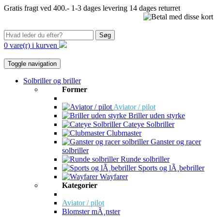
Gratis fragt ved 400.-
1-3 dages levering
14 dages returret
Søg
0 vare(r) i kurven
Toggle navigation
Solbriller og briller
Former
Aviator / pilot
Briller uden styrke
Cateye Solbriller
Clubmaster
Ganster og racer
solbriller
Runde solbriller
Sports og lÃ¸bebriller
Wayfarer
Kategorier
Aviator / pilot
Blomster mÃ¸nster