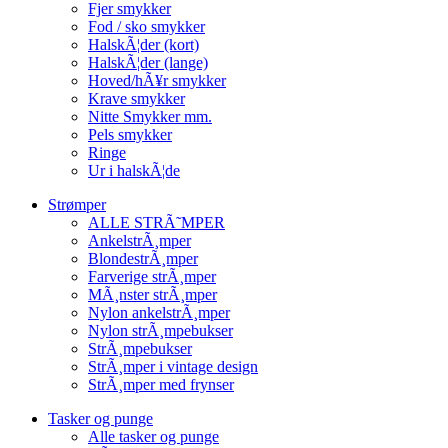
Fjer smykker
Fod / sko smykker
HalskÃ¦der (kort)
HalskÃ¦der (lange)
Hoved/hÃ¥r smykker
Krave smykker
Nitte Smykker mm.
Pels smykker
Ringe
Ur i halskÃ¦de
Strømper
ALLE STRÃ˜MPER
AnkelstrÃ¸mper
BlondestrÃ¸mper
Farverige strÃ¸mper
MÃ¸nster strÃ¸mper
Nylon ankelstrÃ¸mper
Nylon strÃ¸mpebukser
StrÃ¸mpebukser
StrÃ¸mper i vintage design
StrÃ¸mper med frynser
Tasker og punge
Alle tasker og punge