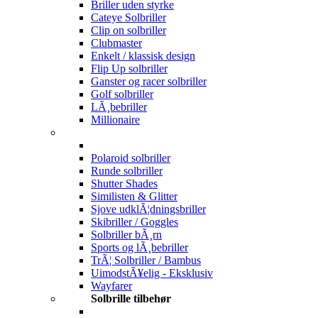
Briller uden styrke
Cateye Solbriller
Clip on solbriller
Clubmaster
Enkelt / klassisk design
Flip Up solbriller
Ganster og racer solbriller
Golf solbriller
LÃ¸bebriller
Millionaire
Polaroid solbriller
Runde solbriller
Shutter Shades
Similisten & Glitter
Sjove udklÃ¦dningsbriller
Skibriller / Goggles
Solbriller bÃ¸rn
Sports og lÃ¸bebriller
TrÃ¦ Solbriller / Bambus
UimodstÃ¥elig - Eksklusiv
Wayfarer
Solbrille tilbehør