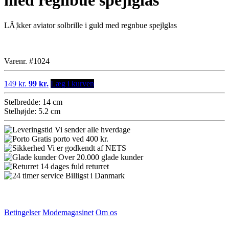
med regnbue spejlglas
LÃ¦kker aviator solbrille i guld med regnbue spejlglas
Varenr. #1024
149 kr.
99 kr.
Læg i kurven
Stelbredde: 14 cm
Stelhøjde: 5.2 cm
Vi sender alle hverdage
Gratis porto ved 400 kr.
Vi er godkendt af NETS
Over 20.000 glade kunder
14 dages fuld returret
Billigst i Danmark
Betingelser
Modemagasinet
Om os