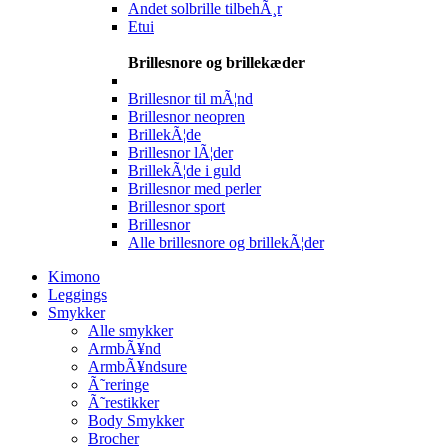
Andet solbrille tilbehÃ¸r
Etui
Brillesnore og brillekæder
Brillesnor til mÃ¦nd
Brillesnor neopren
BrillekÃ¦de
Brillesnor lÃ¦der
BrillekÃ¦de i guld
Brillesnor med perler
Brillesnor sport
Brillesnor
Alle brillesnore og brillekÃ¦der
Kimono
Leggings
Smykker
Alle smykker
ArmbÃ¥nd
ArmbÃ¥ndsure
Ã˜reringe
Ã˜restikker
Body Smykker
Brocher