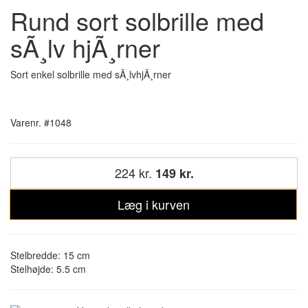
Rund sort solbrille med
sÃ¸lv hjÃ¸rner
Sort enkel solbrille med sÃ¸lvhjÃ¸rner
Varenr. #1048
224 kr.
149 kr.
Læg i kurven
Stelbredde: 15 cm
Stelhøjde: 5.5 cm