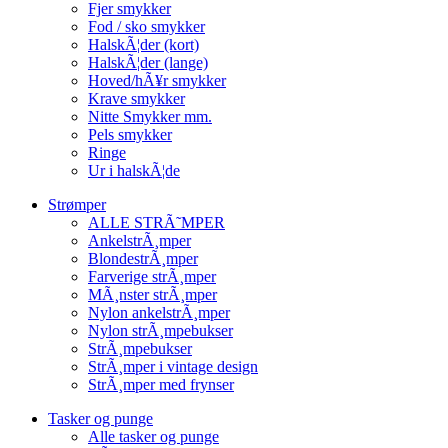
Fjer smykker
Fod / sko smykker
HalskÃ¦der (kort)
HalskÃ¦der (lange)
Hoved/hÃ¥r smykker
Krave smykker
Nitte Smykker mm.
Pels smykker
Ringe
Ur i halskÃ¦de
Strømper
ALLE STRÃ˜MPER
AnkelstrÃ¸mper
BlondestrÃ¸mper
Farverige strÃ¸mper
MÃ¸nster strÃ¸mper
Nylon ankelstrÃ¸mper
Nylon strÃ¸mpebukser
StrÃ¸mpebukser
StrÃ¸mper i vintage design
StrÃ¸mper med frynser
Tasker og punge
Alle tasker og punge