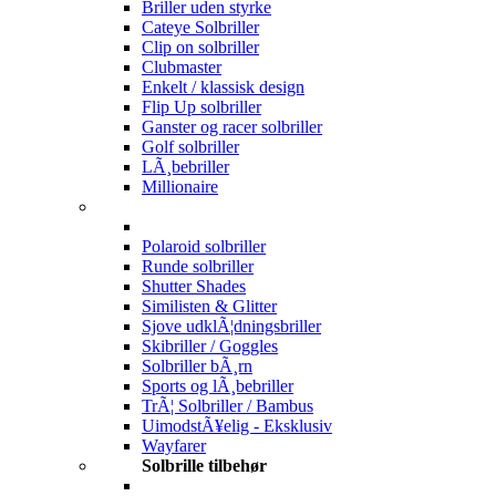
Briller uden styrke
Cateye Solbriller
Clip on solbriller
Clubmaster
Enkelt / klassisk design
Flip Up solbriller
Ganster og racer solbriller
Golf solbriller
LÃ¸bebriller
Millionaire
Polaroid solbriller
Runde solbriller
Shutter Shades
Similisten & Glitter
Sjove udklÃ¦dningsbriller
Skibriller / Goggles
Solbriller bÃ¸rn
Sports og lÃ¸bebriller
TrÃ¦ Solbriller / Bambus
UimodstÃ¥elig - Eksklusiv
Wayfarer
Solbrille tilbehør