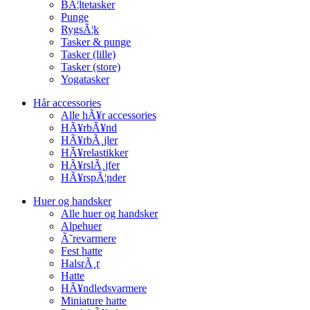
BÃ¦ltetasker
Punge
RygsÃ¦k
Tasker & punge
Tasker (lille)
Tasker (store)
Yogatasker
Hår accessories
Alle hÃ¥r accessories
HÃ¥rbÃ¥nd
HÃ¥rbÃ¸jler
HÃ¥relastikker
HÃ¥rslÃ¸jfer
HÃ¥rspÃ¦nder
Huer og handsker
Alle huer og handsker
Alpehuer
Ã˜revarmere
Fest hatte
HalsrÃ¸r
Hatte
HÃ¥ndledsvarmere
Miniature hatte