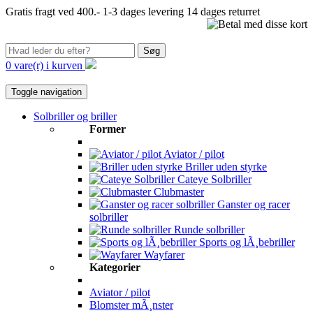
Gratis fragt ved 400.-
1-3 dages levering
14 dages returret
Søg
0 vare(r) i kurven
Toggle navigation
Solbriller og briller
Former
Aviator / pilot
Briller uden styrke
Cateye Solbriller
Clubmaster
Ganster og racer
solbriller
Runde solbriller
Sports og lÃ¸bebriller
Wayfarer
Kategorier
Aviator / pilot
Blomster mÃ¸nster