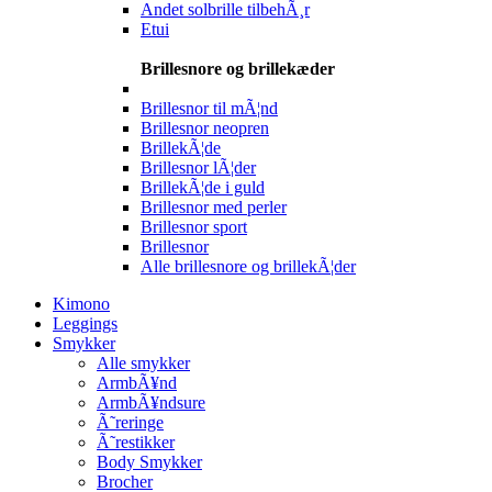
Andet solbrille tilbehÃ¸r
Etui
Brillesnore og brillekæder
Brillesnor til mÃ¦nd
Brillesnor neopren
BrillekÃ¦de
Brillesnor lÃ¦der
BrillekÃ¦de i guld
Brillesnor med perler
Brillesnor sport
Brillesnor
Alle brillesnore og brillekÃ¦der
Kimono
Leggings
Smykker
Alle smykker
ArmbÃ¥nd
ArmbÃ¥ndsure
Ã˜reringe
Ã˜restikker
Body Smykker
Brocher