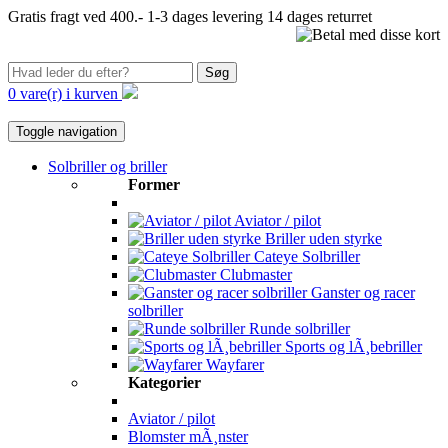
Gratis fragt ved 400.-
1-3 dages levering
14 dages returret
Søg
0 vare(r) i kurven
Toggle navigation
Solbriller og briller
Former
Aviator / pilot
Briller uden styrke
Cateye Solbriller
Clubmaster
Ganster og racer
solbriller
Runde solbriller
Sports og lÃ¸bebriller
Wayfarer
Kategorier
Aviator / pilot
Blomster mÃ¸nster