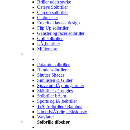
Briller uden styrke
Cateye Solbriller
Clip on solbriller
Clubmaster
Enkelt / klassisk design
Flip Up solbriller
Ganster og racer solbriller
Golf solbriller
LÃ¸bebriller
Millionaire
Polaroid solbriller
Runde solbriller
Shutter Shades
Similisten & Glitter
Sjove udklÃ¦dningsbriller
Skibriller / Goggles
Solbriller bÃ¸rn
Sports og lÃ¸bebriller
TrÃ¦ Solbriller / Bambus
UimodstÃ¥elig - Eksklusiv
Wayfarer
Solbrille tilbehør