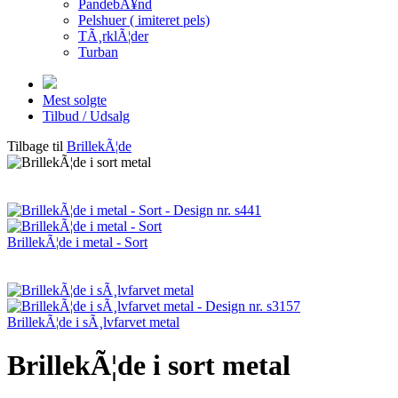
PandebÃ¥nd
Pelshuer ( imiteret pels)
TÃ¸rklÃ¦der
Turban
Mest solgte
Tilbud / Udsalg
Tilbage til
BrillekÃ¦de
BrillekÃ¦de i metal - Sort
BrillekÃ¦de i sÃ¸lvfarvet metal
BrillekÃ¦de i sort metal