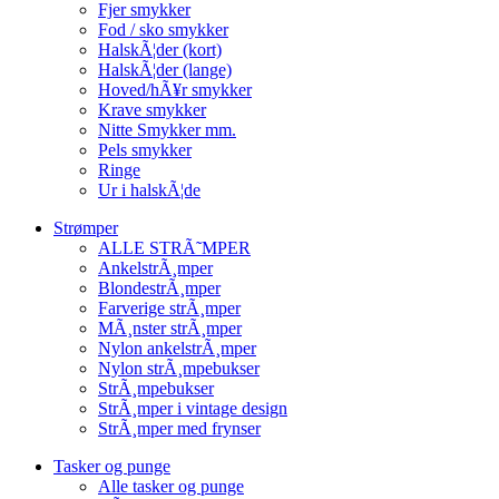
Fjer smykker
Fod / sko smykker
HalskÃ¦der (kort)
HalskÃ¦der (lange)
Hoved/hÃ¥r smykker
Krave smykker
Nitte Smykker mm.
Pels smykker
Ringe
Ur i halskÃ¦de
Strømper
ALLE STRÃ˜MPER
AnkelstrÃ¸mper
BlondestrÃ¸mper
Farverige strÃ¸mper
MÃ¸nster strÃ¸mper
Nylon ankelstrÃ¸mper
Nylon strÃ¸mpebukser
StrÃ¸mpebukser
StrÃ¸mper i vintage design
StrÃ¸mper med frynser
Tasker og punge
Alle tasker og punge