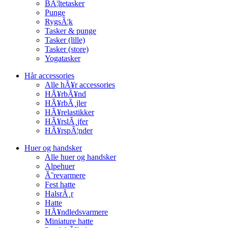
BÃ¦ltetasker
Punge
RygsÃ¦k
Tasker & punge
Tasker (lille)
Tasker (store)
Yogatasker
Hår accessories
Alle hÃ¥r accessories
HÃ¥rbÃ¥nd
HÃ¥rbÃ¸jler
HÃ¥relastikker
HÃ¥rslÃ¸jfer
HÃ¥rspÃ¦nder
Huer og handsker
Alle huer og handsker
Alpehuer
Ã˜revarmere
Fest hatte
HalsrÃ¸r
Hatte
HÃ¥ndledsvarmere
Miniature hatte