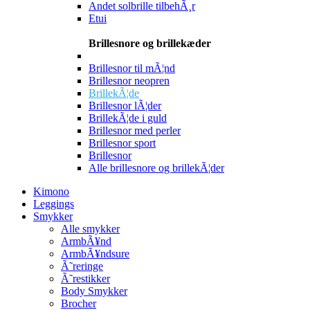
Andet solbrille tilbehÃ¸r
Etui
Brillesnore og brillekæder
Brillesnor til mÃ¦nd
Brillesnor neopren
BrillekÃ¦de
Brillesnor lÃ¦der
BrillekÃ¦de i guld
Brillesnor med perler
Brillesnor sport
Brillesnor
Alle brillesnore og brillekÃ¦der
Kimono
Leggings
Smykker
Alle smykker
ArmbÃ¥nd
ArmbÃ¥ndsure
Ã˜reringe
Ã˜restikker
Body Smykker
Brocher