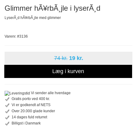
Glimmer hÃ¥rbÃ¸jle i lyserÃ¸d
LyserÃ¸d hÃ¥rbÃ¸jle med glimmer
Varenr. #3136
74 kr.
19 kr.
Læg i kurven
Vi sender alle hverdage
Gratis porto ved 400 kr.
Vi er godkendt af NETS
Over 20.000 glade kunder
14 dages fuld returret
Billigst i Danmark