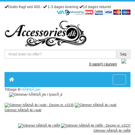
Gratis fragt ved 400.-
1-3 dages levering
14 dages returret
Søg
0 vare(r) i kurven
Toggle
navigatio
Tilbage til
HÃ¥rbÃ¸jler
Glimmer hÃ¥rbÃ¸jle i guld
Glimmer hÃ¥rbÃ¸jle i blÃ¥