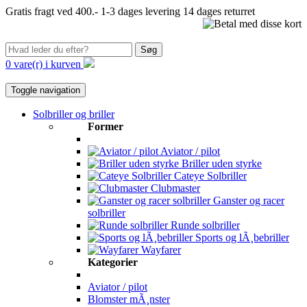
Gratis fragt ved 400.-
1-3 dages levering
14 dages returret
Søg
0 vare(r) i kurven
Toggle navigation
Solbriller og briller
Former
Aviator / pilot
Briller uden styrke
Cateye Solbriller
Clubmaster
Ganster og racer
solbriller
Runde solbriller
Sports og lÃ¸bebriller
Wayfarer
Kategorier
Aviator / pilot
Blomster mÃ¸nster