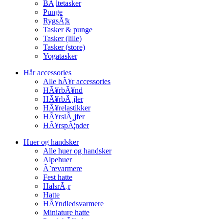
BÃ¦ltetasker
Punge
RygsÃ¦k
Tasker & punge
Tasker (lille)
Tasker (store)
Yogatasker
Hår accessories
Alle hÃ¥r accessories
HÃ¥rbÃ¥nd
HÃ¥rbÃ¸jler
HÃ¥relastikker
HÃ¥rslÃ¸jfer
HÃ¥rspÃ¦nder
Huer og handsker
Alle huer og handsker
Alpehuer
Ã˜revarmere
Fest hatte
HalsrÃ¸r
Hatte
HÃ¥ndledsvarmere
Miniature hatte