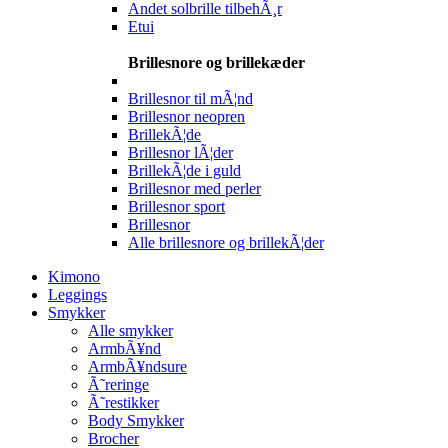
Andet solbrille tilbehÃ¸r
Etui
Brillesnore og brillekæder
Brillesnor til mÃ¦nd
Brillesnor neopren
BrillekÃ¦de
Brillesnor lÃ¦der
BrillekÃ¦de i guld
Brillesnor med perler
Brillesnor sport
Brillesnor
Alle brillesnore og brillekÃ¦der
Kimono
Leggings
Smykker
Alle smykker
ArmbÃ¥nd
ArmbÃ¥ndsure
Ã˜reringe
Ã˜restikker
Body Smykker
Brocher