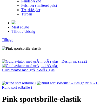
PandebÃ¥nd
Pelshuer ( imiteret pels)
TÃ¸rklÃ¦der
Turban
Mest solgte
Tilbud / Udsalg
Tilbage
Guld aviator med grÃ¸n-blÃ¥ glas
Rund sort solbrille i
Pink sportsbrille-elastik