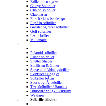
Briller uden styrke
Cateye Solbriller
Clip on solbriller
Clubmaster
Enkelt / klassisk design
Flip Up solbriller
Ganster og racer solbriller
Golf solbriller
LÃ¸bebriller
Millionaire
Polaroid solbriller
Runde solbriller
Shutter Shades
Similisten & Glitter
Sjove udklÃ¦dningsbriller
Skibriller / Goggles
Solbriller bÃ¸rn
Sports og lÃ¸bebriller
TrÃ¦ Solbriller / Bambus
UimodstÃ¥elig - Eksklusiv
Wayfarer
Solbrille tilbehør