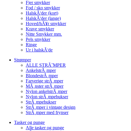
Fjer smykker
Fod / sko smykker
HalskÃ¦der (kort)
HalskÃ¦der (lange)
Hoved/hÃ¥r smykker
Krave smykker
Nitte Smykker mm.
Pels smykker
Ringe
Ur i halskÃ¦de
Strømper
ALLE STRÃ˜MPER
AnkelstrÃ¸mper
BlondestrÃ¸mper
Farverige strÃ¸mper
MÃ¸nster strÃ¸mper
Nylon ankelstrÃ¸mper
Nylon strÃ¸mpebukser
StrÃ¸mpebukser
StrÃ¸mper i vintage design
StrÃ¸mper med frynser
Tasker og punge
Alle tasker og punge