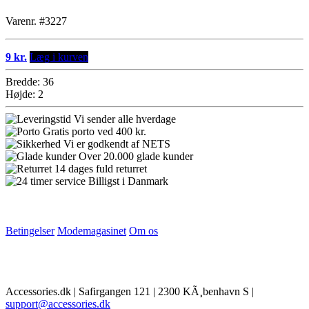
Varenr. #3227
9 kr.
Læg i kurven
Bredde: 36
Højde: 2
Vi sender alle hverdage
Gratis porto ved 400 kr.
Vi er godkendt af NETS
Over 20.000 glade kunder
14 dages fuld returret
Billigst i Danmark
Betingelser
Modemagasinet
Om os
Accessories.dk | Safirgangen 121 | 2300 KÃ¸benhavn S |
support@accessories.dk