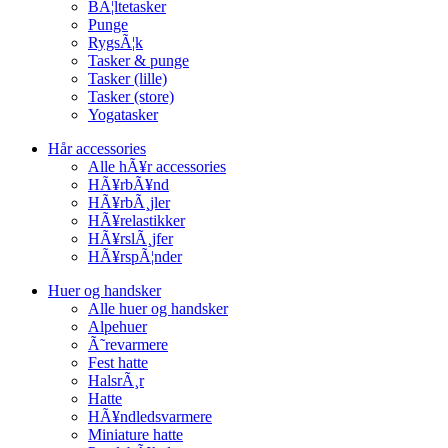
BÃ¦ltetasker
Punge
RygsÃ¦k
Tasker & punge
Tasker (lille)
Tasker (store)
Yogatasker
Hår accessories
Alle hÃ¥r accessories
HÃ¥rbÃ¥nd
HÃ¥rbÃ¸jler
HÃ¥relastikker
HÃ¥rslÃ¸jfer
HÃ¥rspÃ¦nder
Huer og handsker
Alle huer og handsker
Alpehuer
Ã˜revarmere
Fest hatte
HalsrÃ¸r
Hatte
HÃ¥ndledsvarmere
Miniature hatte