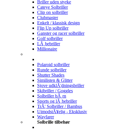
Briller uden styrke
Cateye Solbriller
Clip on solbriller
Clubmaster
Enkelt / klassisk design
Flip Up solbriller
Ganster og racer solbriller
Golf solbriller
LÃ¸bebriller
Millionaire
Polaroid solbriller
Runde solbriller
Shutter Shades
Similisten & Glitter
Sjove udklÃ¦dningsbriller
Skibriller / Goggles
Solbriller bÃ¸rn
Sports og lÃ¸bebriller
TrÃ¦ Solbriller / Bambus
UimodstÃ¥elig - Eksklusiv
Wayfarer
Solbrille tilbehør