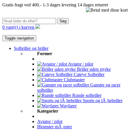
Gratis fragt ved 400.-
1-3 dages levering
14 dages returret
Søg
0 vare(r) i kurven
Toggle navigation
Solbriller og briller
Former
Aviator / pilot
Briller uden styrke
Cateye Solbriller
Clubmaster
Ganster og racer
solbriller
Runde solbriller
Sports og lÃ¸bebriller
Wayfarer
Kategorier
Aviator / pilot
Blomster mÃ¸nster