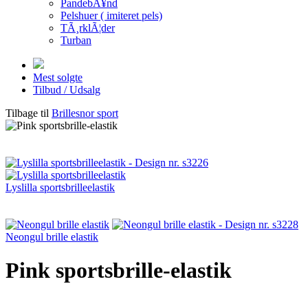
PandebÃ¥nd
Pelshuer ( imiteret pels)
TÃ¸rklÃ¦der
Turban
Mest solgte
Tilbud / Udsalg
Tilbage til
Brillesnor sport
Lyslilla sportsbrilleelastik
Neongul brille elastik
Pink sportsbrille-elastik