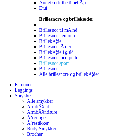
Andet solbrille tilbehÃ¸r
Etui
Brillesnore og brillekæder
Brillesnor til mÃ¦nd
Brillesnor neopren
BrillekÃ¦de
Brillesnor lÃ¦der
BrillekÃ¦de i guld
Brillesnor med perler
Brillesnor sport
Brillesnor
Alle brillesnore og brillekÃ¦der
Kimono
Leggings
Smykker
Alle smykker
ArmbÃ¥nd
ArmbÃ¥ndsure
Ã˜reringe
Ã˜restikker
Body Smykker
Brocher