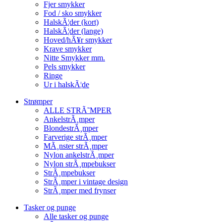
Fjer smykker
Fod / sko smykker
HalskÃ¦der (kort)
HalskÃ¦der (lange)
Hoved/hÃ¥r smykker
Krave smykker
Nitte Smykker mm.
Pels smykker
Ringe
Ur i halskÃ¦de
Strømper
ALLE STRÃ˜MPER
AnkelstrÃ¸mper
BlondestrÃ¸mper
Farverige strÃ¸mper
MÃ¸nster strÃ¸mper
Nylon ankelstrÃ¸mper
Nylon strÃ¸mpebukser
StrÃ¸mpebukser
StrÃ¸mper i vintage design
StrÃ¸mper med frynser
Tasker og punge
Alle tasker og punge