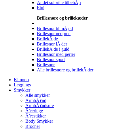
Andet solbrille tilbehÃ¸r
Etui
Brillesnore og brillekæder
Brillesnor til mÃ¦nd
Brillesnor neopren
BrillekÃ¦de
Brillesnor lÃ¦der
BrillekÃ¦de i guld
Brillesnor med perler
Brillesnor sport
Brillesnor
Alle brillesnore og brillekÃ¦der
Kimono
Leggings
Smykker
Alle smykker
ArmbÃ¥nd
ArmbÃ¥ndsure
Ã˜reringe
Ã˜restikker
Body Smykker
Brocher