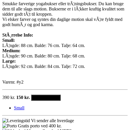
Smukke farverige yogabukser eller trÃ¦ningsbukser. Du kan bruge
dem til alle slags motion. Bukserne er i lÃ¦kker kraftig kvalitet som
sidder godt tÃ¦t til kroppen.
Vi elsker farver og syntes din daglige motion skal vÃ¦re fyldt med
godt humÃ¸r og god karma.
StÃ¸rrelse Info:
Small:
LÃ¦ngde: 88 cm. Balde: 76 cm. Talje: 64 cm.
Medium:
LÃ¦ngde: 90 cm. Balde: 80 cm. Talje: 68 cm.
Large:
LÃ¦ngde: 92 cm. Balde: 84 cm. Talje: 72 cm.
Varenr. #y2
390 kr.
150 kr.
Vælg størrelse
Small
Vi sender alle hverdage
Gratis porto ved 400 kr.