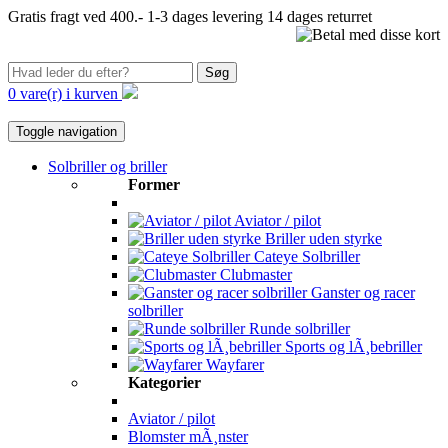
Gratis fragt ved 400.-
1-3 dages levering
14 dages returret
Søg
0 vare(r) i kurven
Toggle navigation
Solbriller og briller
Former
Aviator / pilot
Briller uden styrke
Cateye Solbriller
Clubmaster
Ganster og racer
solbriller
Runde solbriller
Sports og lÃ¸bebriller
Wayfarer
Kategorier
Aviator / pilot
Blomster mÃ¸nster