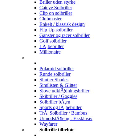
Briller uden styrke
Cateye Solbriller
Clip on solbriller
Clubmaster
Enkelt / klassisk design
Flip Up solbriller
Ganster og racer solbriller
Golf solbriller
LÃ¸bebriller
Millionaire
Polaroid solbriller
Runde solbriller
Shutter Shades
Similisten & Glitter
Sjove udklÃ¦dningsbriller
Skibriller / Goggles
Solbriller bÃ¸rn
Sports og lÃ¸bebriller
TrÃ¦ Solbriller / Bambus
UimodstÃ¥elig - Eksklusiv
Wayfarer
Solbrille tilbehør