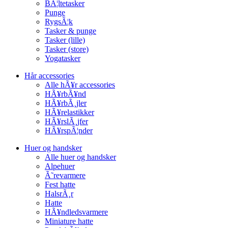
BÃ¦ltetasker
Punge
RygsÃ¦k
Tasker & punge
Tasker (lille)
Tasker (store)
Yogatasker
Hår accessories
Alle hÃ¥r accessories
HÃ¥rbÃ¥nd
HÃ¥rbÃ¸jler
HÃ¥relastikker
HÃ¥rslÃ¸jfer
HÃ¥rspÃ¦nder
Huer og handsker
Alle huer og handsker
Alpehuer
Ã˜revarmere
Fest hatte
HalsrÃ¸r
Hatte
HÃ¥ndledsvarmere
Miniature hatte