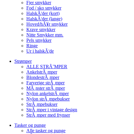
Fjer smykker
Fod / sko smykker
HalskÃ¦der (kort)
HalskÃ¦der (lange)
Hoved/hÃ¥r smykker
Krave smykker
Nitte Smykker mm.
Pels smykker
Ringe
Ur i halskÃ¦de
Strømper
ALLE STRÃ˜MPER
AnkelstrÃ¸mper
BlondestrÃ¸mper
Farverige strÃ¸mper
MÃ¸nster strÃ¸mper
Nylon ankelstrÃ¸mper
Nylon strÃ¸mpebukser
StrÃ¸mpebukser
StrÃ¸mper i vintage design
StrÃ¸mper med frynser
Tasker og punge
Alle tasker og punge