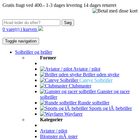
Gratis fragt ved 400.-
1-3 dages levering
14 dages returret
Søg
0 vare(r) i kurven
Toggle navigation
Solbriller og briller
Former
Aviator / pilot
Briller uden styrke
Cateye Solbriller
Clubmaster
Ganster og racer
solbriller
Runde solbriller
Sports og lÃ¸bebriller
Wayfarer
Kategorier
Aviator / pilot
Blomster mÃ¸nster