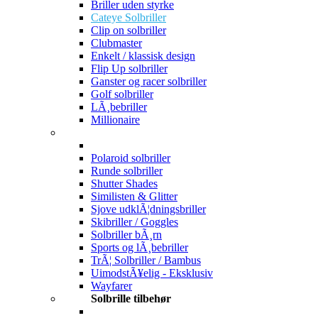
Briller uden styrke
Cateye Solbriller
Clip on solbriller
Clubmaster
Enkelt / klassisk design
Flip Up solbriller
Ganster og racer solbriller
Golf solbriller
LÃ¸bebriller
Millionaire
Polaroid solbriller
Runde solbriller
Shutter Shades
Similisten & Glitter
Sjove udklÃ¦dningsbriller
Skibriller / Goggles
Solbriller bÃ¸rn
Sports og lÃ¸bebriller
TrÃ¦ Solbriller / Bambus
UimodstÃ¥elig - Eksklusiv
Wayfarer
Solbrille tilbehør