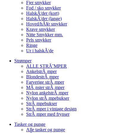
Fjer smykker
Fod / sko smykker
HalskÃ¦der (kort)
HalskÃ¦der (lange)
Hoved/hÃ¥r smykker
Krave smykker
Nitte Smykker mm.
Pels smykker
Ringe
Ur i halskÃ¦de
Strømper
ALLE STRÃ˜MPER
AnkelstrÃ¸mper
BlondestrÃ¸mper
Farverige strÃ¸mper
MÃ¸nster strÃ¸mper
Nylon ankelstrÃ¸mper
Nylon strÃ¸mpebukser
StrÃ¸mpebukser
StrÃ¸mper i vintage design
StrÃ¸mper med frynser
Tasker og punge
Alle tasker og punge