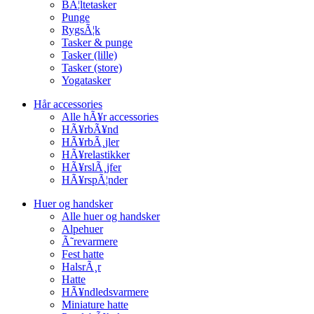
BÃ¦ltetasker
Punge
RygsÃ¦k
Tasker & punge
Tasker (lille)
Tasker (store)
Yogatasker
Hår accessories
Alle hÃ¥r accessories
HÃ¥rbÃ¥nd
HÃ¥rbÃ¸jler
HÃ¥relastikker
HÃ¥rslÃ¸jfer
HÃ¥rspÃ¦nder
Huer og handsker
Alle huer og handsker
Alpehuer
Ã˜revarmere
Fest hatte
HalsrÃ¸r
Hatte
HÃ¥ndledsvarmere
Miniature hatte