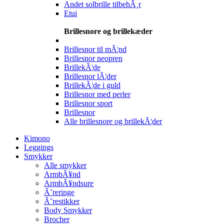
Andet solbrille tilbehÃ¸r
Etui
Brillesnore og brillekæder
Brillesnor til mÃ¦nd
Brillesnor neopren
BrillekÃ¦de
Brillesnor lÃ¦der
BrillekÃ¦de i guld
Brillesnor med perler
Brillesnor sport
Brillesnor
Alle brillesnore og brillekÃ¦der
Kimono
Leggings
Smykker
Alle smykker
ArmbÃ¥nd
ArmbÃ¥ndsure
Ã˜reringe
Ã˜restikker
Body Smykker
Brocher