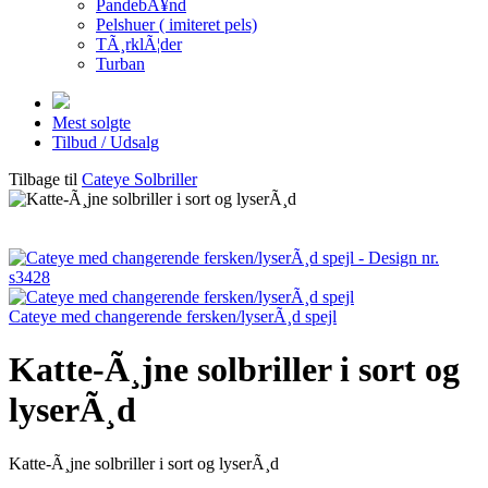
PandebÃ¥nd
Pelshuer ( imiteret pels)
TÃ¸rklÃ¦der
Turban
Mest solgte
Tilbud / Udsalg
Tilbage til
Cateye Solbriller
Cateye med changerende fersken/lyserÃ¸d spejl
Katte-Ã¸jne solbriller i sort og
lyserÃ¸d
Katte-Ã¸jne solbriller i sort og lyserÃ¸d