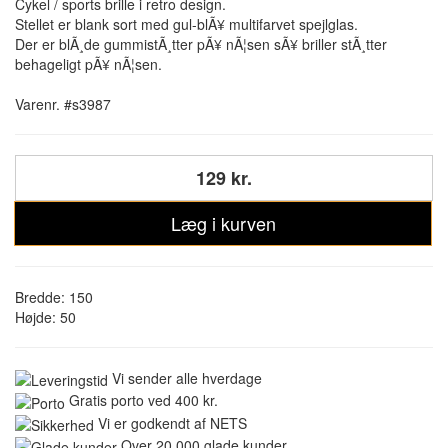
Cykel / sports brille i retro design.
Stellet er blank sort med gul-blÃ¥ multifarvet spejlglas.
Der er blÃ¸de gummistÃ¸tter pÃ¥ nÃ¦sen sÃ¥ briller stÃ¸tter
behageligt pÃ¥ nÃ¦sen.
Varenr. #s3987
129 kr.
Læg i kurven
Bredde: 150
Højde: 50
Vi sender alle hverdage
Gratis porto ved 400 kr.
Vi er godkendt af NETS
Over 20.000 glade kunder