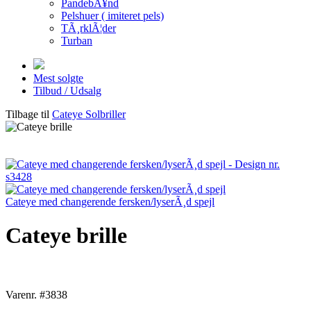
PandebÃ¥nd
Pelshuer ( imiteret pels)
TÃ¸rklÃ¦der
Turban
Mest solgte
Tilbud / Udsalg
Tilbage til
Cateye Solbriller
Cateye med changerende fersken/lyserÃ¸d spejl
Cateye brille
Varenr. #3838