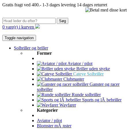
Gratis fragt ved 400.-
1-3 dages levering
14 dages returret
Søg
0 vare(r) i kurven
Toggle navigation
Solbriller og briller
Former
Aviator / pilot
Briller uden styrke
Cateye Solbriller
Clubmaster
Ganster og racer
solbriller
Runde solbriller
Sports og lÃ¸bebriller
Wayfarer
Kategorier
Aviator / pilot
Blomster mÃ¸nster