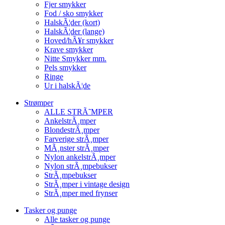
Fjer smykker
Fod / sko smykker
HalskÃ¦der (kort)
HalskÃ¦der (lange)
Hoved/hÃ¥r smykker
Krave smykker
Nitte Smykker mm.
Pels smykker
Ringe
Ur i halskÃ¦de
Strømper
ALLE STRÃ˜MPER
AnkelstrÃ¸mper
BlondestrÃ¸mper
Farverige strÃ¸mper
MÃ¸nster strÃ¸mper
Nylon ankelstrÃ¸mper
Nylon strÃ¸mpebukser
StrÃ¸mpebukser
StrÃ¸mper i vintage design
StrÃ¸mper med frynser
Tasker og punge
Alle tasker og punge