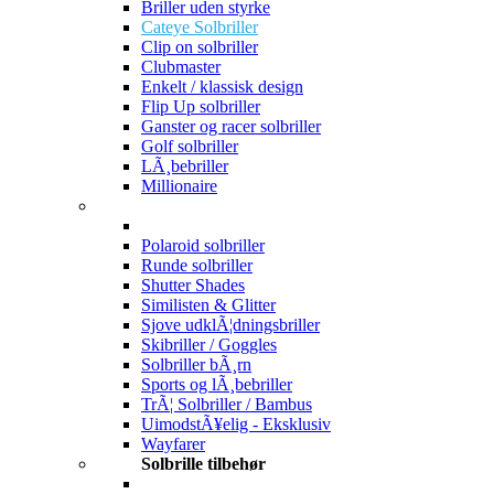
Briller uden styrke
Cateye Solbriller
Clip on solbriller
Clubmaster
Enkelt / klassisk design
Flip Up solbriller
Ganster og racer solbriller
Golf solbriller
LÃ¸bebriller
Millionaire
Polaroid solbriller
Runde solbriller
Shutter Shades
Similisten & Glitter
Sjove udklÃ¦dningsbriller
Skibriller / Goggles
Solbriller bÃ¸rn
Sports og lÃ¸bebriller
TrÃ¦ Solbriller / Bambus
UimodstÃ¥elig - Eksklusiv
Wayfarer
Solbrille tilbehør