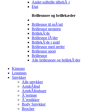
Andet solbrille tilbehÃ¸r
Etui
Brillesnore og brillekæder
Brillesnor til mÃ¦nd
Brillesnor neopren
BrillekÃ¦de
Brillesnor lÃ¦der
BrillekÃ¦de i guld
Brillesnor med perler
Brillesnor sport
Brillesnor
Alle brillesnore og brillekÃ¦der
Kimono
Leggings
Smykker
Alle smykker
ArmbÃ¥nd
ArmbÃ¥ndsure
Ã˜reringe
Ã˜restikker
Body Smykker
Brocher