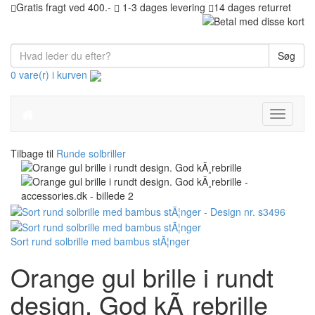
Gratis fragt ved 400.-
1-3 dages levering
14 dages returret
Søg
0 vare(r) i kurven
Toggle
navigati
Tilbage til
Runde solbriller
Sort rund solbrille med bambus stÃ¦nger
Orange gul brille i rundt
design. God kÃ¸rebrille