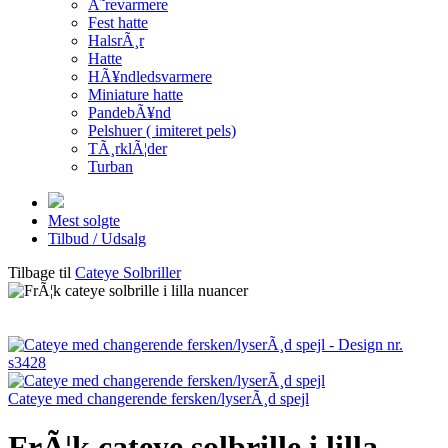
Ã˜revarmere
Fest hatte
HalsrÃ¸r
Hatte
HÃ¥ndledsvarmere
Miniature hatte
PandebÃ¥nd
Pelshuer ( imiteret pels)
TÃ¸rklÃ¦der
Turban
Mest solgte
Tilbud / Udsalg
Tilbage til
Cateye Solbriller
Cateye med changerende fersken/lyserÃ¸d spejl
FrÃ¦k cateye solbrille i lilla