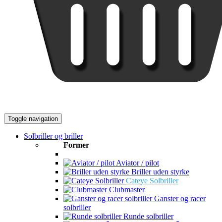
Toggle navigation
Solbriller og briller
Former
Aviator / pilot
Briller uden styrke
Cateye Solbriller
Clubmaster
Ganster og racer
solbriller
Runde solbriller