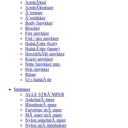
ArmbÃ¥nd
ArmbÃ¥ndsure
Ã˜reringe
Ã˜restikker
Body Smykker
Brocher
Fjer smykker
Fod / sko smykker
HalskÃ¦der (kort)
HalskÃ¦der (lange)
Hoved/hÃ¥r smykker
Krave smykker
Nitte Smykker mm.
Pels smykker
Ringe
Ur i halskÃ¦de
Strømper
ALLE STRÃ˜MPER
AnkelstrÃ¸mper
BlondestrÃ¸mper
Farverige strÃ¸mper
MÃ¸nster strÃ¸mper
Nylon ankelstrÃ¸mper
Nylon strÃ¸mpebukser