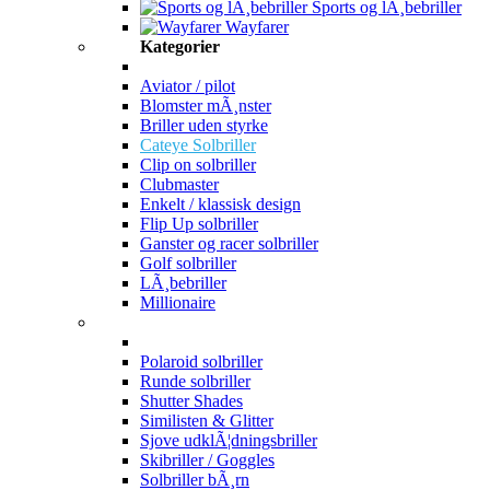
Sports og lÃ¸bebriller
Wayfarer
Kategorier
Aviator / pilot
Blomster mÃ¸nster
Briller uden styrke
Cateye Solbriller
Clip on solbriller
Clubmaster
Enkelt / klassisk design
Flip Up solbriller
Ganster og racer solbriller
Golf solbriller
LÃ¸bebriller
Millionaire
Polaroid solbriller
Runde solbriller
Shutter Shades
Similisten & Glitter
Sjove udklÃ¦dningsbriller
Skibriller / Goggles
Solbriller bÃ¸rn