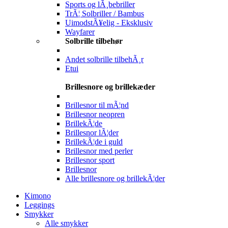
Sports og lÃ¸bebriller
TrÃ¦ Solbriller / Bambus
UimodstÃ¥elig - Eksklusiv
Wayfarer
Solbrille tilbehør
Andet solbrille tilbehÃ¸r
Etui
Brillesnore og brillekæder
Brillesnor til mÃ¦nd
Brillesnor neopren
BrillekÃ¦de
Brillesnor lÃ¦der
BrillekÃ¦de i guld
Brillesnor med perler
Brillesnor sport
Brillesnor
Alle brillesnore og brillekÃ¦der
Kimono
Leggings
Smykker
Alle smykker