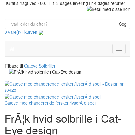
Gratis fragt ved 400.-
1-3 dages levering
14 dages returret
Søg
0 vare(r) i kurven
Toggle
navigati
Tilbage til
Cateye Solbriller
Cateye med changerende fersken/lyserÃ¸d spejl
FrÃ¦k hvid solbrille i Cat-
Eye design