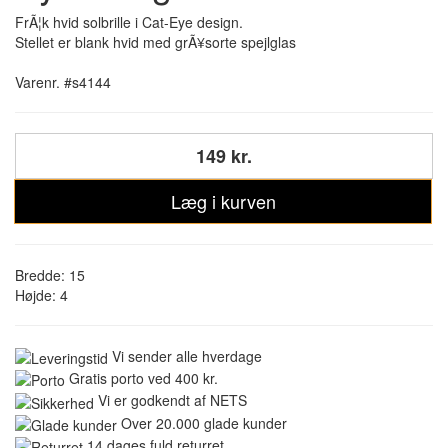
FrÃ¦k hvid solbrille i Cat-Eye design.
Stellet er blank hvid med grÃ¥sorte spejlglas
Varenr. #s4144
149 kr.
Læg i kurven
Bredde: 15
Højde: 4
Vi sender alle hverdage
Gratis porto ved 400 kr.
Vi er godkendt af NETS
Over 20.000 glade kunder
14 dages fuld returret