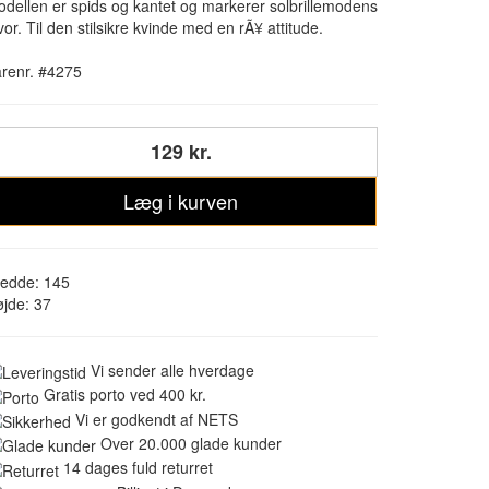
dellen er spids og kantet og markerer solbrillemodens
vor. Til den stilsikre kvinde med en rÃ¥ attitude.
renr. #4275
129 kr.
Læg i kurven
redde: 145
jde: 37
Vi sender alle hverdage
Gratis porto ved 400 kr.
Vi er godkendt af NETS
Over 20.000 glade kunder
14 dages fuld returret