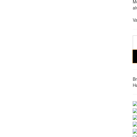
Mo
al
Va
B
Hø