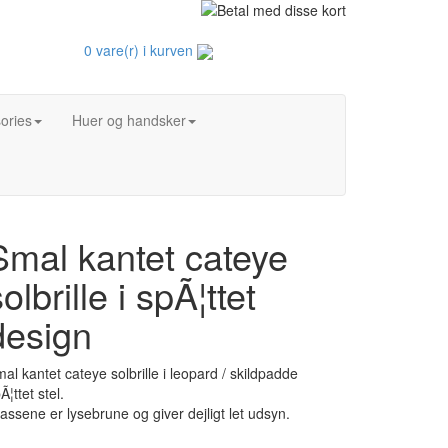
0 vare(r) i kurven
ories
Huer og handsker
Smal kantet cateye
olbrille i spÃ¦ttet
design
al kantet cateye solbrille i leopard / skildpadde
Ã¦ttet stel.
assene er lysebrune og giver dejligt let udsyn.