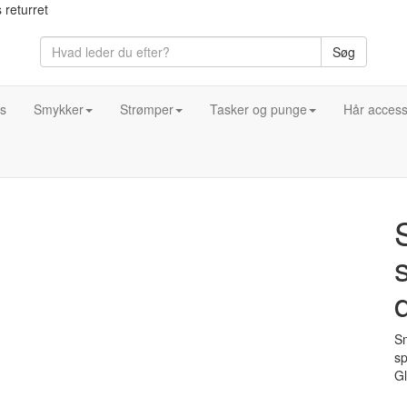
 returret
Søg
s
Smykker
Strømper
Tasker og punge
Hår access
s
Sm
sp
Gl