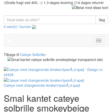
Gratis fragt ved 400.-
1-3 dages levering
14 dages returret
Søg
0 vare(r) i kurven
Toggle
navigati
Tilbage til
Cateye Solbriller
Cateye med changerende fersken/lyserÃ¸d spejl
Smal kantet cateye
solbrille smokeybeige