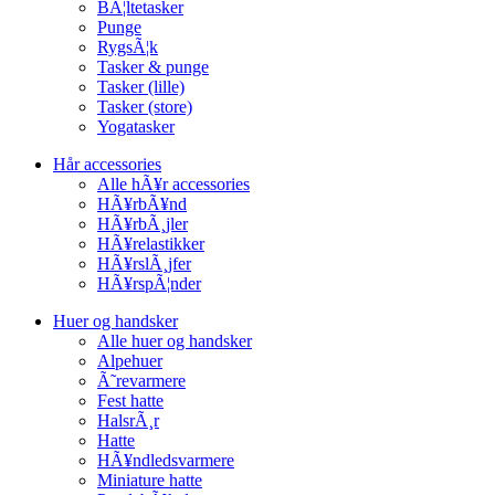
BÃ¦ltetasker
Punge
RygsÃ¦k
Tasker & punge
Tasker (lille)
Tasker (store)
Yogatasker
Hår accessories
Alle hÃ¥r accessories
HÃ¥rbÃ¥nd
HÃ¥rbÃ¸jler
HÃ¥relastikker
HÃ¥rslÃ¸jfer
HÃ¥rspÃ¦nder
Huer og handsker
Alle huer og handsker
Alpehuer
Ã˜revarmere
Fest hatte
HalsrÃ¸r
Hatte
HÃ¥ndledsvarmere
Miniature hatte