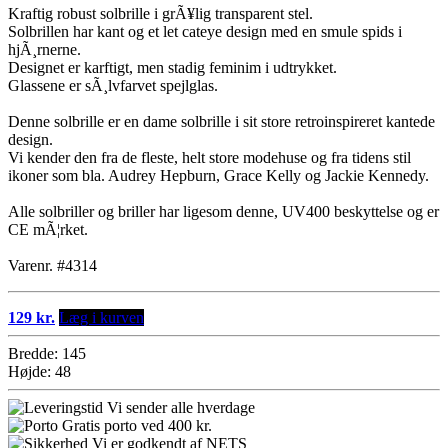
Kraftig robust solbrille i grÃ¥lig transparent stel.
Solbrillen har kant og et let cateye design med en smule spids i
hjÃ¸rnerne.
Designet er karftigt, men stadig feminim i udtrykket.
Glassene er sÃ¸lvfarvet spejlglas.
Denne solbrille er en dame solbrille i sit store retroinspireret kantede
design.
Vi kender den fra de fleste, helt store modehuse og fra tidens stil
ikoner som bla. Audrey Hepburn, Grace Kelly og Jackie Kennedy.
Alle solbriller og briller har ligesom denne, UV400 beskyttelse og er
CE mÃ¦rket.
Varenr. #4314
129 kr.
Læg i kurven
Bredde: 145
Højde: 48
Vi sender alle hverdage
Gratis porto ved 400 kr.
Vi er godkendt af NETS