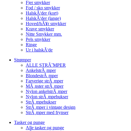
Fjer smykker
Fod / sko smykker
HalskÃ¦der (kort)
HalskÃ¦der (lange)
Hoved/hÃ¥r smykker
Krave smykker
Nitte Smykker mm.
Pels smykker
Ringe
Ur i halskÃ¦de
Strømper
ALLE STRÃ˜MPER
AnkelstrÃ¸mper
BlondestrÃ¸mper
Farverige strÃ¸mper
MÃ¸nster strÃ¸mper
Nylon ankelstrÃ¸mper
Nylon strÃ¸mpebukser
StrÃ¸mpebukser
StrÃ¸mper i vintage design
StrÃ¸mper med frynser
Tasker og punge
Alle tasker og punge