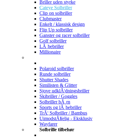
Briller uden styrke
Cateye Solbriller
Clip on solbriller
Clubmaster
Enkelt / klassisk design
Flip Up solbriller
Ganster og racer solbriller
Golf solbriller
LÃ¸bebriller
Millionaire
Polaroid solbriller
Runde solbriller
Shutter Shades
Similisten & Glitter
Sjove udklÃ¦dningsbriller
Skibriller / Goggles
Solbriller bÃ¸rn
Sports og lÃ¸bebriller
TrÃ¦ Solbriller / Bambus
UimodstÃ¥elig - Eksklusiv
Wayfarer
Solbrille tilbehør