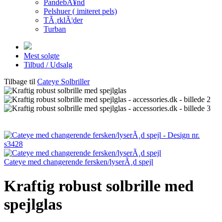
PandebÃ¥nd
Pelshuer ( imiteret pels)
TÃ¸rklÃ¦der
Turban
Mest solgte
Tilbud / Udsalg
Tilbage til
Cateye Solbriller
Cateye med changerende fersken/lyserÃ¸d spejl
Kraftig robust solbrille med
spejlglas