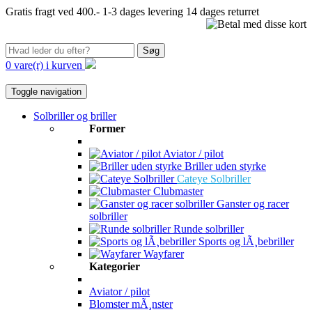
Gratis fragt ved 400.-
1-3 dages levering
14 dages returret
Søg
0 vare(r) i kurven
Toggle navigation
Solbriller og briller
Former
Aviator / pilot
Briller uden styrke
Cateye Solbriller
Clubmaster
Ganster og racer
solbriller
Runde solbriller
Sports og lÃ¸bebriller
Wayfarer
Kategorier
Aviator / pilot
Blomster mÃ¸nster