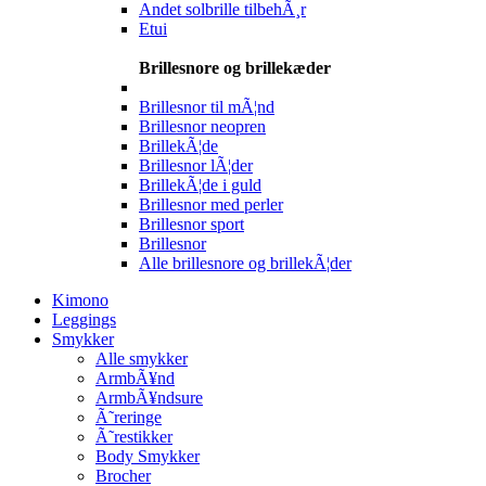
Andet solbrille tilbehÃ¸r
Etui
Brillesnore og brillekæder
Brillesnor til mÃ¦nd
Brillesnor neopren
BrillekÃ¦de
Brillesnor lÃ¦der
BrillekÃ¦de i guld
Brillesnor med perler
Brillesnor sport
Brillesnor
Alle brillesnore og brillekÃ¦der
Kimono
Leggings
Smykker
Alle smykker
ArmbÃ¥nd
ArmbÃ¥ndsure
Ã˜reringe
Ã˜restikker
Body Smykker
Brocher