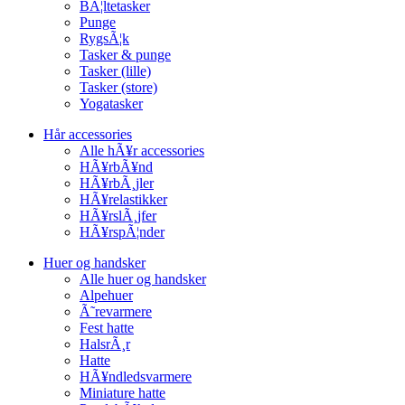
BÃ¦ltetasker
Punge
RygsÃ¦k
Tasker & punge
Tasker (lille)
Tasker (store)
Yogatasker
Hår accessories
Alle hÃ¥r accessories
HÃ¥rbÃ¥nd
HÃ¥rbÃ¸jler
HÃ¥relastikker
HÃ¥rslÃ¸jfer
HÃ¥rspÃ¦nder
Huer og handsker
Alle huer og handsker
Alpehuer
Ã˜revarmere
Fest hatte
HalsrÃ¸r
Hatte
HÃ¥ndledsvarmere
Miniature hatte