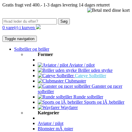
Gratis fragt ved 400.-
1-3 dages levering
14 dages returret
Søg
0 vare(r) i kurven
Toggle navigation
Solbriller og briller
Former
Aviator / pilot
Briller uden styrke
Cateye Solbriller
Clubmaster
Ganster og racer
solbriller
Runde solbriller
Sports og lÃ¸bebriller
Wayfarer
Kategorier
Aviator / pilot
Blomster mÃ¸nster