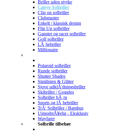
Briller uden styrke
Cateye Solbriller
Clip on solbriller
Clubmaster
Enkelt / klassisk design
Flip Up solbriller
Ganster og racer solbriller
Golf solbriller
LÃ¸bebriller
Millionaire
Polaroid solbriller
Runde solbriller
Shutter Shades
Similisten & Glitter
Sjove udklÃ¦dningsbriller
Skibriller / Goggles
Solbriller bÃ¸rn
Sports og lÃ¸bebriller
TrÃ¦ Solbriller / Bambus
UimodstÃ¥elig - Eksklusiv
Wayfarer
Solbrille tilbehør