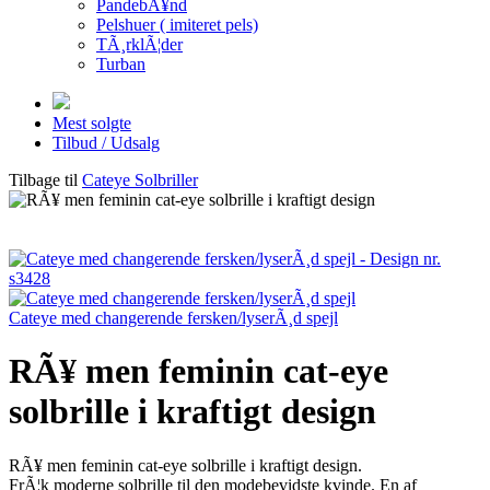
PandebÃ¥nd
Pelshuer ( imiteret pels)
TÃ¸rklÃ¦der
Turban
Mest solgte
Tilbud / Udsalg
Tilbage til
Cateye Solbriller
Cateye med changerende fersken/lyserÃ¸d spejl
RÃ¥ men feminin cat-eye
solbrille i kraftigt design
RÃ¥ men feminin cat-eye solbrille i kraftigt design.
FrÃ¦k moderne solbrille til den modebevidste kvinde. En af