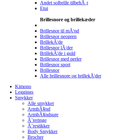
Andet solbrille tilbehÃ¸r
Etui
Brillesnore og brillekæder
Brillesnor til mÃ¦nd
Brillesnor neopren
BrillekÃ¦de
Brillesnor lÃ¦der
BrillekÃ¦de i guld
Brillesnor med perler
Brillesnor sport
Brillesnor
Alle brillesnore og brillekÃ¦der
Kimono
Leggings
Smykker
Alle smykker
ArmbÃ¥nd
ArmbÃ¥ndsure
Ã˜reringe
Ã˜restikker
Body Smykker
Brocher