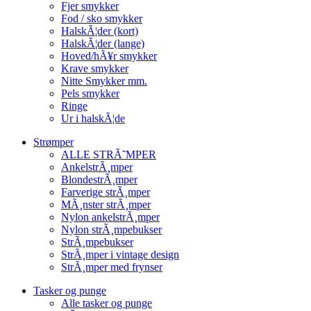
Fjer smykker
Fod / sko smykker
HalskÃ¦der (kort)
HalskÃ¦der (lange)
Hoved/hÃ¥r smykker
Krave smykker
Nitte Smykker mm.
Pels smykker
Ringe
Ur i halskÃ¦de
Strømper
ALLE STRÃ˜MPER
AnkelstrÃ¸mper
BlondestrÃ¸mper
Farverige strÃ¸mper
MÃ¸nster strÃ¸mper
Nylon ankelstrÃ¸mper
Nylon strÃ¸mpebukser
StrÃ¸mpebukser
StrÃ¸mper i vintage design
StrÃ¸mper med frynser
Tasker og punge
Alle tasker og punge