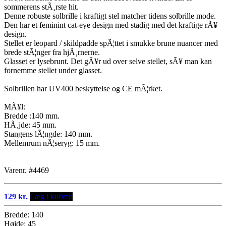
sommerens stÃ¸rste hit.
Denne robuste solbrille i kraftigt stel matcher tidens solbrille mode.
Den har et feminint cat-eye design med stadig med det kraftige rÃ¥
design.
Stellet er leopard / skildpadde spÃ¦ttet i smukke brune nuancer med
brede stÃ¦nger fra hjÃ¸rnerne.
Glasset er lysebrunt. Det gÃ¥r ud over selve stellet, sÃ¥ man kan
fornemme stellet under glasset.
Solbrillen har UV400 beskyttelse og CE mÃ¦rket.
MÃ¥l:
Bredde :140 mm.
HÃ¸jde: 45 mm.
Stangens lÃ¦ngde: 140 mm.
Mellemrum nÃ¦seryg: 15 mm.
Varenr. #4469
129 kr.
Læg i kurven
Bredde: 140
Højde: 45