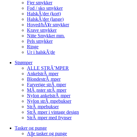
Fjer smykker
Fod / sko smykker
HalskÃ¦der (kort)
HalskÃ¦der (lange)
Hoved/hÃ¥r smykker
Krave smykker
Nitte Smykker mm.
Pels smykker
Ringe
Ur i halskÃ¦de
Strømper
ALLE STRÃ˜MPER
AnkelstrÃ¸mper
BlondestrÃ¸mper
Farverige strÃ¸mper
MÃ¸nster strÃ¸mper
Nylon ankelstrÃ¸mper
Nylon strÃ¸mpebukser
StrÃ¸mpebukser
StrÃ¸mper i vintage design
StrÃ¸mper med frynser
Tasker og punge
Alle tasker og punge