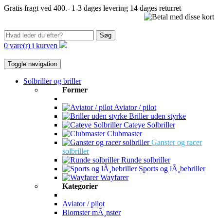
Gratis fragt ved 400.-
1-3 dages levering
14 dages returret
Søg
0 vare(r) i kurven
Toggle navigation
Solbriller og briller
Former
Aviator / pilot
Briller uden styrke
Cateye Solbriller
Clubmaster
Ganster og racer
solbriller
Runde solbriller
Sports og lÃ¸bebriller
Wayfarer
Kategorier
Aviator / pilot
Blomster mÃ¸nster