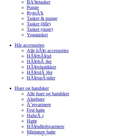
BÃ¦ltetasker
Punge
RygsÃ¦k
Tasker & punge
Tasker (lille)
Tasker (store)
Yogatasker
Hår accessories
Alle hÃ¥r accessories
HÃ¥rbÃ¥nd
HÃ¥rbÃ¸jler
HÃ¥relastikker
HÃ¥rslÃ¸jfer
HÃ¥rspÃ¦nder
Huer og handsker
Alle huer og handsker
Alpehuer
Ã˜revarmere
Fest hatte
HalsrÃ¸r
Hatte
HÃ¥ndledsvarmere
Miniature hatte