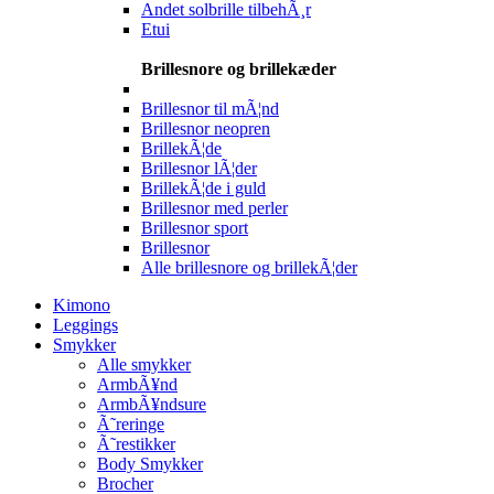
Andet solbrille tilbehÃ¸r
Etui
Brillesnore og brillekæder
Brillesnor til mÃ¦nd
Brillesnor neopren
BrillekÃ¦de
Brillesnor lÃ¦der
BrillekÃ¦de i guld
Brillesnor med perler
Brillesnor sport
Brillesnor
Alle brillesnore og brillekÃ¦der
Kimono
Leggings
Smykker
Alle smykker
ArmbÃ¥nd
ArmbÃ¥ndsure
Ã˜reringe
Ã˜restikker
Body Smykker
Brocher