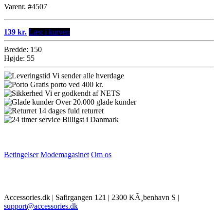
Varenr. #4507
139 kr.
Læg i kurven
Bredde: 150
Højde: 55
Vi sender alle hverdage
Gratis porto ved 400 kr.
Vi er godkendt af NETS
Over 20.000 glade kunder
14 dages fuld returret
Billigst i Danmark
Betingelser
Modemagasinet
Om os
Accessories.dk | Safirgangen 121 | 2300 KÃ¸benhavn S |
support@accessories.dk