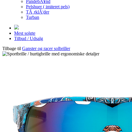
PandebÃ¥nd
Pelshuer ( imiteret pels)
TÃ¸rklÃ¦der
Turban
Mest solgte
Tilbud / Udsalg
Tilbage til
Ganster og racer solbriller