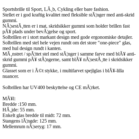
Sportsbrille til Sport, LÃ¸b, Cykling eller bare fashion.
Stellet er i god kraftig kvalitet med fleksible stÃ¦nger med anti-skrid
gummi.
NÃ¦sestÃ¸tten er i mat, skridsikker gummi som holder brillen fast
pÃ¥ plads under bevÃ¦gelse og sport.
Solbrillen er i stort markant design med gode ergonomiske detajler.
Solbrillen med stel hele vejen rundt om det store "one-piece" glas,
med hul design rundt i kanten.
MÃ¸nstret / spÃ¦ttet stel med stÃ¦nger i samme farve med blÃ¥ anti-
skrid gummi pÃ¥ stÃ¦ngerne, samt blÃ¥ nÃ¦sestÃ¸tte i skridsikker
gummi.
Glasset som er i Ã©t stykke, i multifarvet spejlglas i blÃ¥-lilla
nuancer.
Solbrillen har UV400 beskyttelse og CE mÃ¦rket.
MÃ¥l:
Bredde :150 mm.
HÃ¸jde: 55 mm.
Enkelt glas bredde til midt: 72 mm.
Stangens lÃ¦ngde: 125 mm.
Mellemrum nÃ¦seryg: 17 mm.