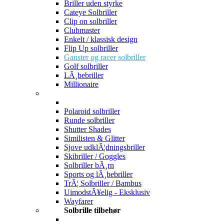
Briller uden styrke
Cateye Solbriller
Clip on solbriller
Clubmaster
Enkelt / klassisk design
Flip Up solbriller
Ganster og racer solbriller
Golf solbriller
LÃ¸bebriller
Millionaire
Polaroid solbriller
Runde solbriller
Shutter Shades
Similisten & Glitter
Sjove udklÃ¦dningsbriller
Skibriller / Goggles
Solbriller bÃ¸rn
Sports og lÃ¸bebriller
TrÃ¦ Solbriller / Bambus
UimodstÃ¥elig - Eksklusiv
Wayfarer
Solbrille tilbehør