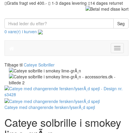
Gratis fragt ved 400.-
1-3 dages levering
14 dages returret
Søg
0 vare(r) i kurven
Toggle
navigati
Tilbage til
Cateye Solbriller
Cateye med changerende fersken/lyserÃ¸d spejl
Cateye solbrille i smokey