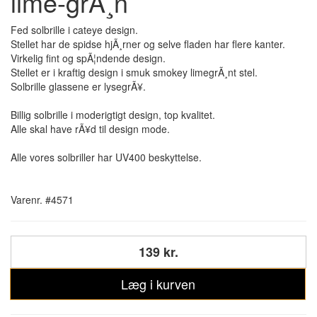
lime-grÃ¸n
Fed solbrille i cateye design.
Stellet har de spidse hjÃ¸rner og selve fladen har flere kanter.
Virkelig fint og spÃ¦ndende design.
Stellet er i kraftig design i smuk smokey limegrÃ¸nt stel.
Solbrille glassene er lysegrÃ¥.
Billig solbrille i moderigtigt design, top kvalitet.
Alle skal have rÃ¥d til design mode.
Alle vores solbriller har UV400 beskyttelse.
Varenr. #4571
139 kr.
Læg i kurven