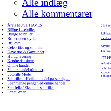
Alle indlæg
Alle kommentarer
Årets MUST HAVES!
2013 ey
Billige læsebriller
billige v
Billige solbriller
Briller uden styrke
danske s
Brillestel
Gaveide
Celebrities og solbriller
konfirm
Gave tips & Gave ideer
mær
Hurtig levering
Kendte danskere
sikkerhe
Online handel
solbrill
Sikker handel på nettet
mandag
Solbrille Mode
udklædni
Solbriller – Hvilken model passer dig…
Spar mange penge ved online handel
Specielle / Ekstreme solbriller
Street Wear