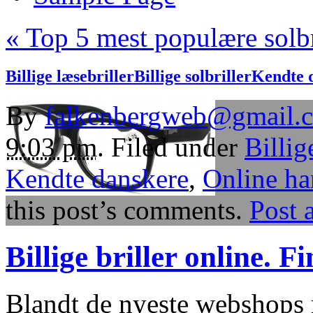
«
Top 5 mest populære solb
Billige læsebriller
Billige solbriller
Kendte 
By
falkenbergweb@gmail.
9:03 pm
. Filed under
Billig
Kendte danskere
,
Online ha
this post’s comments.
Post 
Billige briller online. Fi
Blandt de nyeste webshop