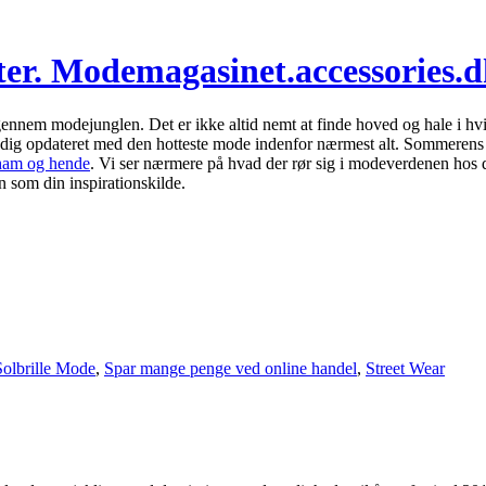
ster. Modemagasinet.accessories.
ennem modejunglen. Det er ikke altid nemt at finde hoved og hale i hvi
d dig opdateret med den hotteste mode indenfor nærmest alt. Sommeren
 ham og hende
. Vi ser nærmere på hvad der rør sig i modeverdenen hos 
n som din inspirationskilde.
Solbrille Mode
,
Spar mange penge ved online handel
,
Street Wear