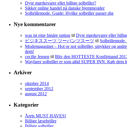
Dyre mærkevarer eller billige solbriller?
Sikker online handel på danske hjemmesider
Solbrillemode. Guide: Hvilke solbriller passer dig
Nye kommentarer
was ist eine binäre option
til
Dyre mærkevarer eller billige
ビジネススーツ ツーパンツスーツ
til
Solbrillemode. 
Modemagasinet – Hot or not solbriller, smykker og andre 
dem!
cecilie Jensen
til
Bliv den HOTTESTE Konfirmand 201
Wayfarer solbriller er som altid SUPER INN. Køb dem her 
Arkiver
oktober 2014
september 2012
august 2012
Kategorier
Årets MUST HAVES!
Billige læsebriller
Billige solbriller