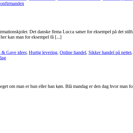
konfirmanden
irmationskjoler. Det danske firma Lucca satser for eksempel på det sti
 her kan man for eksempel få [...]
s & Gave ideer
,
Hurtig levering
,
Online handel
,
Sikker handel på nettet
dag
eget om man er hun eller han køn. Blå mandag er den dag hvor man for 