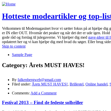
Hotteste modeartikler og top-li
Velkommen til Modemagasinet hvor vi sætter fokus på at hjælpe dig g
er IN eller OUT. Hvornår det peaker og når det der er ude igen. Hol
gode råd og forslag til julegaverne. Vi hjælper dig med
gave-ideer til
opdateret her og vi kan hjælpe dig med hvad du søger. Eller brug side
Skip to content
Sample Page
Category:
Årets MUST HAVES!
By
falkenbergweb@gmail.com
Filed under:
Årets MUST HAVES!
,
Brillestel
,
Online handel
,
Comments:
Add a Comment
Festival 2013 – Find de fedeste solbriller