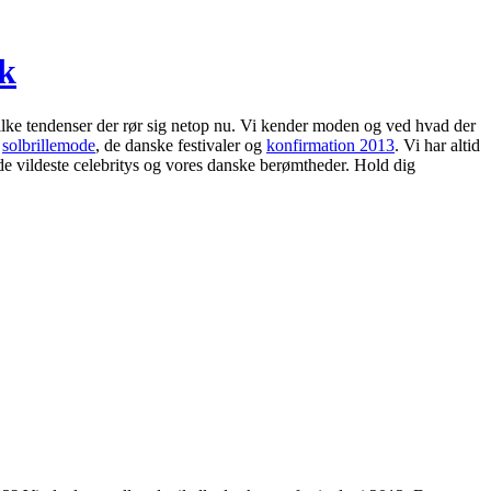
dk
lke tendenser der rør sig netop nu. Vi kender moden og ved hvad der
s
solbrillemode
, de danske festivaler og
konfirmation 2013
. Vi har altid
de vildeste celebritys og vores danske berømtheder. Hold dig