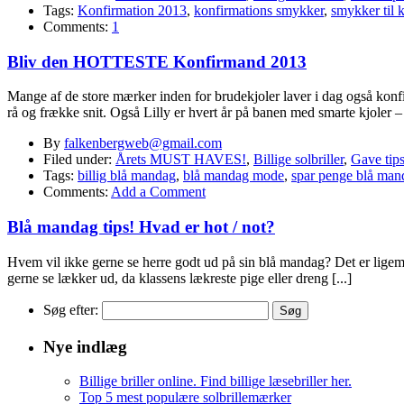
Tags:
Konfirmation 2013
,
konfirmations smykker
,
smykker til 
Comments:
1
Bliv den HOTTESTE Konfirmand 2013
Mange af de store mærker inden for brudekjoler laver i dag også konf
rå og frække snit. Også Lilly er hvert år på banen med smarte kjoler –
By
falkenbergweb@gmail.com
Filed under:
Årets MUST HAVES!
,
Billige solbriller
,
Gave tip
Tags:
billig blå mandag
,
blå mandag mode
,
spar penge blå man
Comments:
Add a Comment
Blå mandag tips! Hvad er hot / not?
Hvem vil ikke gerne se herre godt ud på sin blå mandag? Det er ligem
gerne se lækker ud, da klassens lækreste pige eller dreng [...]
Søg efter:
Nye indlæg
Billige briller online. Find billige læsebriller her.
Top 5 mest populære solbrillemærker