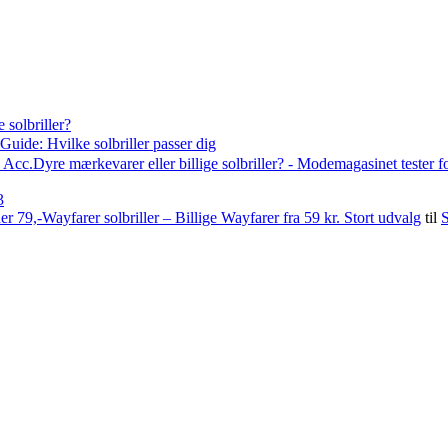
 solbriller?
Guide: Hvilke solbriller passer dig
Acc.Dyre mærkevarer eller billige solbriller? - Modemagasinet tester f
3
79,-Wayfarer solbriller – Billige Wayfarer fra 59 kr. Stort udvalg
til
S