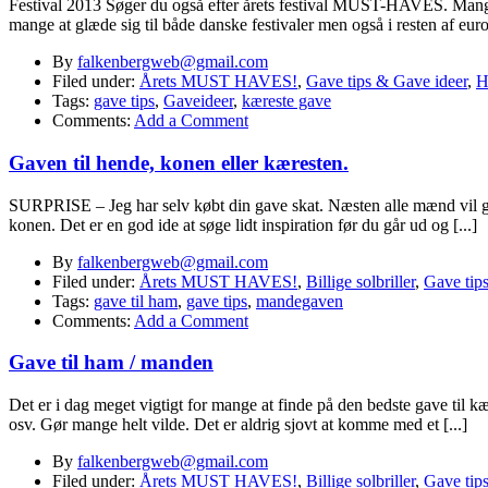
Festival 2013 Søger du også efter årets festival MUST-HAVES. Mangler d
mange at glæde sig til både danske festivaler men også i resten af eur
By
falkenbergweb@gmail.com
Filed under:
Årets MUST HAVES!
,
Gave tips & Gave ideer
,
H
Tags:
gave tips
,
Gaveideer
,
kæreste gave
Comments:
Add a Comment
Gaven til hende, konen eller kæresten.
SURPRISE – Jeg har selv købt din gave skat. Næsten alle mænd vil gern
konen. Det er en god ide at søge lidt inspiration før du går ud og [...]
By
falkenbergweb@gmail.com
Filed under:
Årets MUST HAVES!
,
Billige solbriller
,
Gave tip
Tags:
gave til ham
,
gave tips
,
mandegaven
Comments:
Add a Comment
Gave til ham / manden
Det er i dag meget vigtigt for mange at finde på den bedste gave til 
osv. Gør mange helt vilde. Det er aldrig sjovt at komme med et [...]
By
falkenbergweb@gmail.com
Filed under:
Årets MUST HAVES!
,
Billige solbriller
,
Gave tip