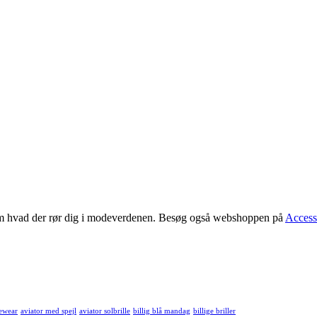
 om hvad der rør dig i modeverdenen. Besøg også webshoppen på
Access
ewear
aviator med spejl
aviator solbrille
billig blå mandag
billige briller