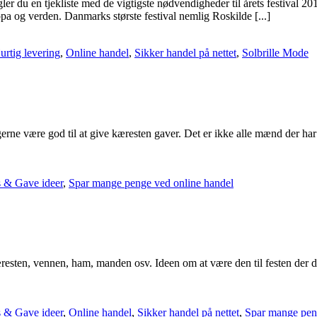
u en tjekliste med de vigtigste nødvendigheder til årets festival 2013?
opa og verden. Danmarks største festival nemlig Roskilde [...]
urtig levering
,
Online handel
,
Sikker handel på nettet
,
Solbrille Mode
e være god til at give kæresten gaver. Det er ikke alle mænd der har n
s & Gave ideer
,
Spar mange penge ved online handel
kæresten, vennen, ham, manden osv. Ideen om at være den til festen der
s & Gave ideer
,
Online handel
,
Sikker handel på nettet
,
Spar mange pen