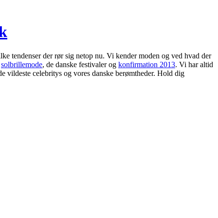
dk
lke tendenser der rør sig netop nu. Vi kender moden og ved hvad der
s
solbrillemode
, de danske festivaler og
konfirmation 2013
. Vi har altid
de vildeste celebritys og vores danske berømtheder. Hold dig