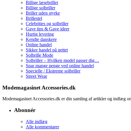
Billige læsebriller
Billige solbriller
Briller uden styrke
Brillestel
Celebrities og solbriller
Gave tips & Gave ideer
Hurtig levering
Kendte danskere
Online handel
Sikker handel på nettet
Solbrille Mode
Solbriller – Hvilken model passer dig…
Spar mange penge ved online handel
Specielle / Ekstreme solbriller
Street Wear
Modemagasinet Accessories.dk
Modemagasinet Accessories.dk er din samling af artikler og indlæg
Abonnér
Alle indlæg
Alle kommentarer