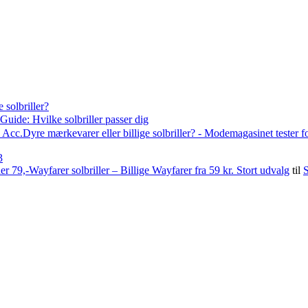
 solbriller?
Guide: Hvilke solbriller passer dig
Acc.Dyre mærkevarer eller billige solbriller? - Modemagasinet tester f
3
79,-Wayfarer solbriller – Billige Wayfarer fra 59 kr. Stort udvalg
til
S