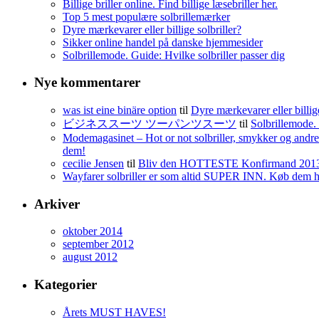
Billige briller online. Find billige læsebriller her.
Top 5 mest populære solbrillemærker
Dyre mærkevarer eller billige solbriller?
Sikker online handel på danske hjemmesider
Solbrillemode. Guide: Hvilke solbriller passer dig
Nye kommentarer
was ist eine binäre option
til
Dyre mærkevarer eller billige
ビジネススーツ ツーパンツスーツ
til
Solbrillemode. 
Modemagasinet – Hot or not solbriller, smykker og andre 
dem!
cecilie Jensen
til
Bliv den HOTTESTE Konfirmand 201
Wayfarer solbriller er som altid SUPER INN. Køb dem her 
Arkiver
oktober 2014
september 2012
august 2012
Kategorier
Årets MUST HAVES!