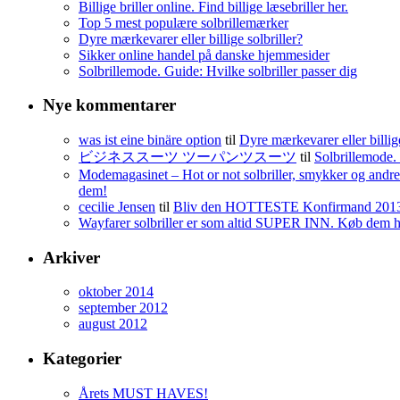
Billige briller online. Find billige læsebriller her.
Top 5 mest populære solbrillemærker
Dyre mærkevarer eller billige solbriller?
Sikker online handel på danske hjemmesider
Solbrillemode. Guide: Hvilke solbriller passer dig
Nye kommentarer
was ist eine binäre option
til
Dyre mærkevarer eller billige
ビジネススーツ ツーパンツスーツ
til
Solbrillemode. 
Modemagasinet – Hot or not solbriller, smykker og andre 
dem!
cecilie Jensen
til
Bliv den HOTTESTE Konfirmand 201
Wayfarer solbriller er som altid SUPER INN. Køb dem her 
Arkiver
oktober 2014
september 2012
august 2012
Kategorier
Årets MUST HAVES!