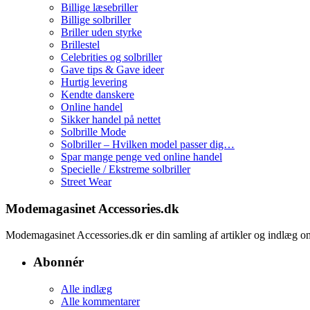
Billige læsebriller
Billige solbriller
Briller uden styrke
Brillestel
Celebrities og solbriller
Gave tips & Gave ideer
Hurtig levering
Kendte danskere
Online handel
Sikker handel på nettet
Solbrille Mode
Solbriller – Hvilken model passer dig…
Spar mange penge ved online handel
Specielle / Ekstreme solbriller
Street Wear
Modemagasinet Accessories.dk
Modemagasinet Accessories.dk er din samling af artikler og indlæg
Abonnér
Alle indlæg
Alle kommentarer