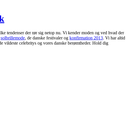
dk
lke tendenser der rør sig netop nu. Vi kender moden og ved hvad der
s
solbrillemode
, de danske festivaler og
konfirmation 2013
. Vi har altid
de vildeste celebritys og vores danske berømtheder. Hold dig