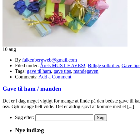
10 aug
By
falkenbergweb@gmail.com
Filed under:
Årets MUST HAVES!
,
Billige solbriller
,
Gave tip
Tags:
gave til ham
,
gave tips
,
mandegaven
Comments:
Add a Comment
Gave til ham / manden
Det er i dag meget vigtigt for mange at finde på den bedste gave til 
osv. Gør mange helt vilde. Det er aldrig sjovt at komme med et [...]
Søg efter:
Nye indlæg