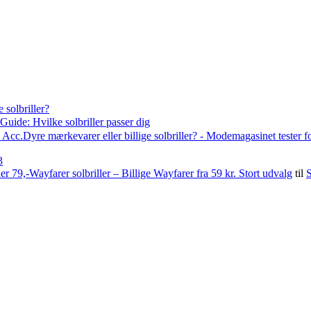
 solbriller?
Guide: Hvilke solbriller passer dig
Acc.Dyre mærkevarer eller billige solbriller? - Modemagasinet tester f
3
79,-Wayfarer solbriller – Billige Wayfarer fra 59 kr. Stort udvalg
til
S