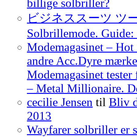
billige solbriller?
ビジネススーツ ツ
Solbrillemode. Guide: 
Modemagasinet – Hot o
andre Acc.Dyre mærkevar
Modemagasinet tester 
– Metal Millionaire. D
cecilie Jensen
til
Bliv
2013
Wayfarer solbriller e