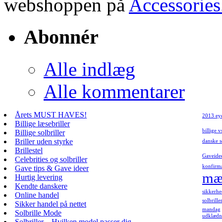
webshoppen på
Accessories
Abonnér
Alle indlæg
Alle kommentarer
Årets MUST HAVES!
2013 ey
Billige læsebriller
billige v
Billige solbriller
Briller uden styrke
danske s
Brillestel
Gaveide
Celebrities og solbriller
konfirm
Gave tips & Gave ideer
mær
Hurtig levering
Kendte danskere
sikkerhe
Online handel
solbrill
Sikker handel på nettet
mandag
Solbrille Mode
udklædni
Solbriller – Hvilken model passer dig…