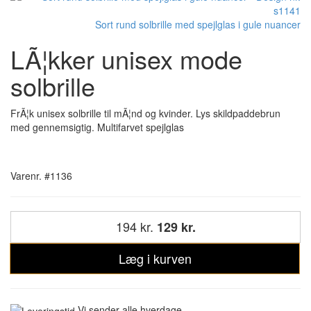
Sort rund solbrille med spejlglas i gule nuancer
LÃ¦kker unisex mode
solbrille
FrÃ¦k unisex solbrille til mÃ¦nd og kvinder. Lys skildpaddebrun
med gennemsigtig. Multifarvet spejlglas
Varenr. #1136
194 kr.
129 kr.
Læg i kurven
Vi sender alle hverdage