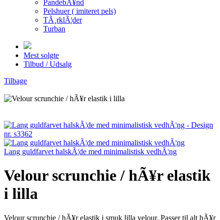
PandebÃ¥nd
Pelshuer ( imiteret pels)
TÃ¸rklÃ¦der
Turban
Mest solgte
Tilbud / Udsalg
Tilbage
Lang guldfarvet halskÃ¦de med minimalistisk vedhÃ¦ng
Velour scrunchie / hÃ¥r elastik
i lilla
Velour scrunchie / hÃ¥r elastik i smuk lilla velour. Passer til alt hÃ¥r