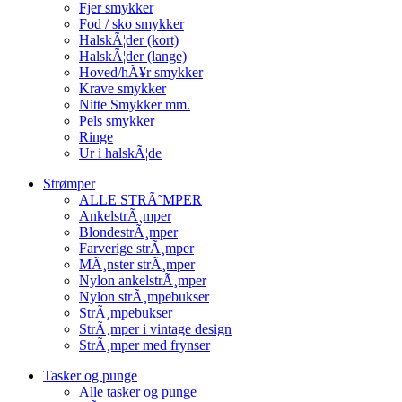
Fjer smykker
Fod / sko smykker
HalskÃ¦der (kort)
HalskÃ¦der (lange)
Hoved/hÃ¥r smykker
Krave smykker
Nitte Smykker mm.
Pels smykker
Ringe
Ur i halskÃ¦de
Strømper
ALLE STRÃ˜MPER
AnkelstrÃ¸mper
BlondestrÃ¸mper
Farverige strÃ¸mper
MÃ¸nster strÃ¸mper
Nylon ankelstrÃ¸mper
Nylon strÃ¸mpebukser
StrÃ¸mpebukser
StrÃ¸mper i vintage design
StrÃ¸mper med frynser
Tasker og punge
Alle tasker og punge