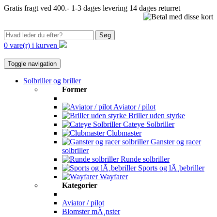
Gratis fragt ved 400.-
1-3 dages levering
14 dages returret
Søg
0 vare(r) i kurven
Toggle navigation
Solbriller og briller
Former
Aviator / pilot
Briller uden styrke
Cateye Solbriller
Clubmaster
Ganster og racer
solbriller
Runde solbriller
Sports og lÃ¸bebriller
Wayfarer
Kategorier
Aviator / pilot
Blomster mÃ¸nster