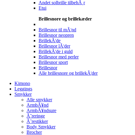
Andet solbrille tilbehÃ¸r
Etui
Brillesnore og brillekæder
Brillesnor til mÃ¦nd
Brillesnor neopren
BrillekÃ¦de
Brillesnor lÃ¦der
BrillekÃ¦de i guld
Brillesnor med perler
Brillesnor sport
Brillesnor
Alle brillesnore og brillekÃ¦der
Kimono
Leggings
Smykker
Alle smykker
ArmbÃ¥nd
ArmbÃ¥ndsure
Ã˜reringe
Ã˜restikker
Body Smykker
Brocher