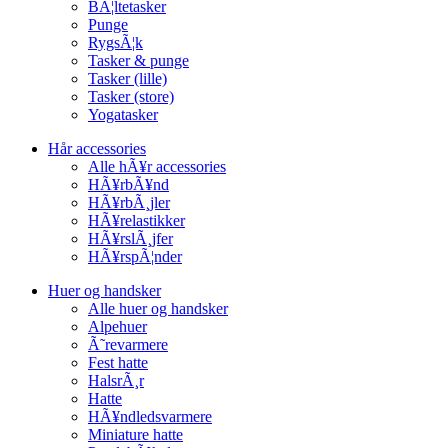
BÃ¦ltetasker
Punge
RygsÃ¦k
Tasker & punge
Tasker (lille)
Tasker (store)
Yogatasker
Hår accessories
Alle hÃ¥r accessories
HÃ¥rbÃ¥nd
HÃ¥rbÃ¸jler
HÃ¥relastikker
HÃ¥rslÃ¸jfer
HÃ¥rspÃ¦nder
Huer og handsker
Alle huer og handsker
Alpehuer
Ã˜revarmere
Fest hatte
HalsrÃ¸r
Hatte
HÃ¥ndledsvarmere
Miniature hatte