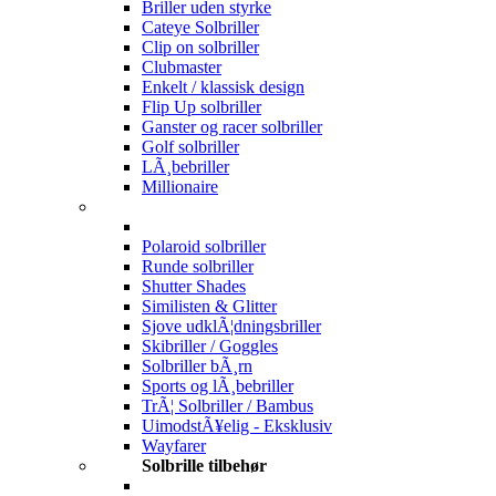
Briller uden styrke
Cateye Solbriller
Clip on solbriller
Clubmaster
Enkelt / klassisk design
Flip Up solbriller
Ganster og racer solbriller
Golf solbriller
LÃ¸bebriller
Millionaire
Polaroid solbriller
Runde solbriller
Shutter Shades
Similisten & Glitter
Sjove udklÃ¦dningsbriller
Skibriller / Goggles
Solbriller bÃ¸rn
Sports og lÃ¸bebriller
TrÃ¦ Solbriller / Bambus
UimodstÃ¥elig - Eksklusiv
Wayfarer
Solbrille tilbehør